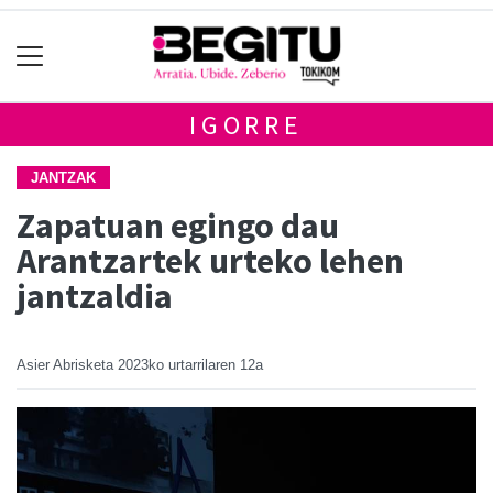
IGORRE
JANTZAK
Zapatuan egingo dau
Arantzartek urteko lehen
jantzaldia
Asier Abrisketa
2023ko urtarrilaren 12a