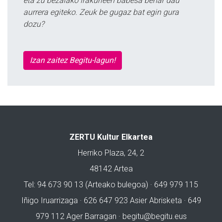
eta zu bezalako irakurleen babesa behar dau
aurrera egiteko. Zeuk be gugaz bat egin gura
dozu?
Izan zaitez Begitu-lagun!
ZERTU Kultur Elkartea
Herriko Plaza, 24, 2
48142 Artea
Tel: 94 673 90 13 (Arteako bulegoa) · 649 979 115
Iñigo Iruarrizaga · 626 647 923 Asier Abrisketa · 649
979 112 Ager Barragan ·
begitu@begitu.eus