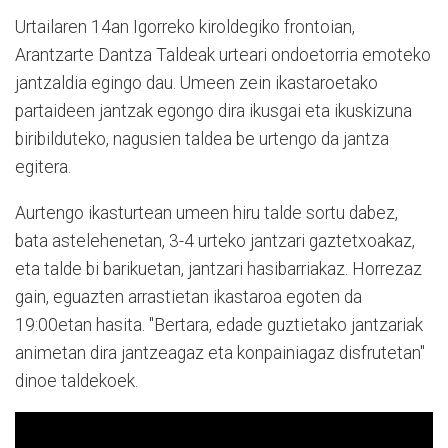
Urtailaren 14an Igorreko kiroldegiko frontoian,
Arantzarte Dantza Taldeak urteari ondoetorria emoteko
jantzaldia egingo dau. Umeen zein ikastaroetako
partaideen jantzak egongo dira ikusgai eta ikuskizuna
biribilduteko, nagusien taldea be urtengo da jantza
egitera.
Aurtengo ikasturtean umeen hiru talde sortu dabez,
bata astelehenetan, 3-4 urteko jantzari gaztetxoakaz,
eta talde bi barikuetan, jantzari hasibarriakaz. Horrezaz
gain, eguazten arrastietan ikastaroa egoten da
19:00etan hasita. "Bertara, edade guztietako jantzariak
animetan dira jantzeagaz eta konpainiagaz disfrutetan"
dinoe taldekoek.