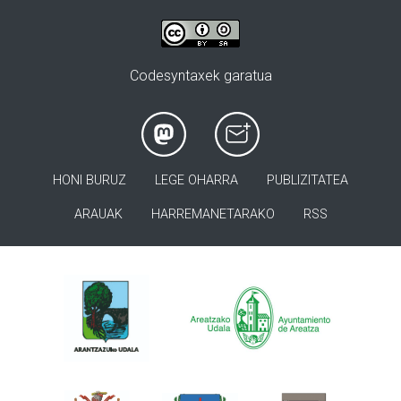
Codesyntaxek garatua
HONI BURUZ
LEGE OHARRA
PUBLIZITATEA
ARAUAK
HARREMANETARAKO
RSS