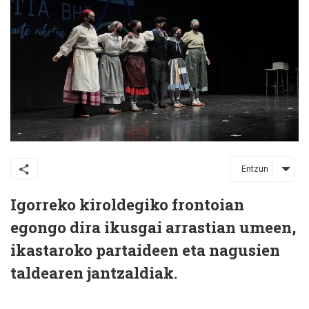
Entzun
Igorreko kiroldegiko frontoian
egongo dira ikusgai arrastian umeen,
ikastaroko partaideen eta nagusien
taldearen jantzaldiak.