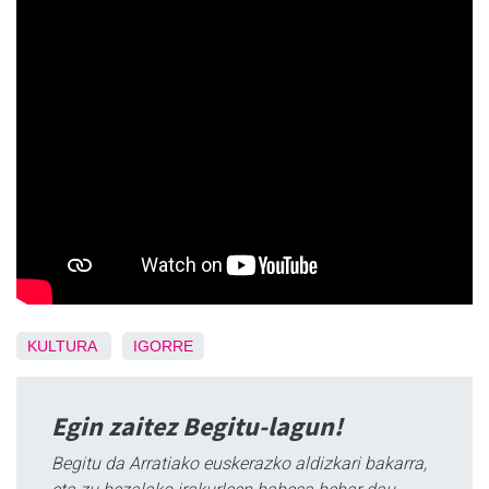
KULTURA
IGORRE
Egin zaitez Begitu-lagun!
Begitu da Arratiako euskerazko aldizkari bakarra,