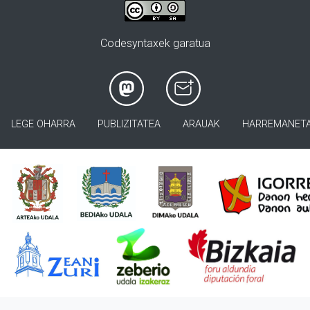
Codesyntaxek garatua
LEGE OHARRA
PUBLIZITATEA
ARAUAK
HARREMANET