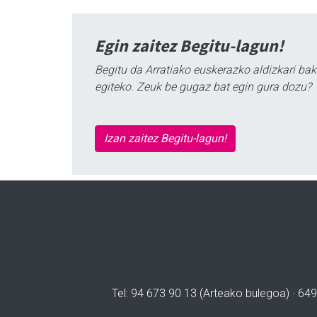
Egin zaitez Begitu-lagun!
Begitu da Arratiako euskerazko aldizkari bak
egiteko. Zeuk be gugaz bat egin gura dozu?
Izan zaitez Begitu-lagun!
Tel: 94 673 90 13 (Arteako bulegoa) · 649