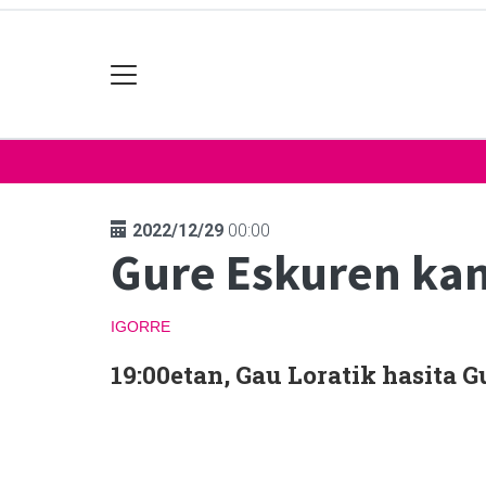
2022/12/29
00:00
Gure Eskuren ka
IGORRE
19:00etan, Gau Loratik hasita 