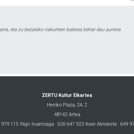
arra, eta zu bezalako irakurleen babesa behar dau aurrera
ZERTU Kultur Elkartea
Herriko Plaza, 24, 2
48142 Artea
 979 115 Iñigo Iruarrizaga · 626 647 923 Asier Abrisketa · 649 