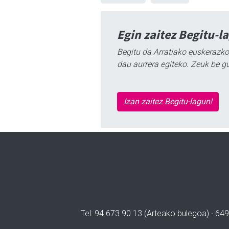
Egin zaitez Begitu-l
Begitu da Arratiako euskerazko
dau aurrera egiteko. Zeuk be g
Izan zaitez Begitu-lagun!
Tel: 94 673 90 13 (Arteako bulegoa) · 649