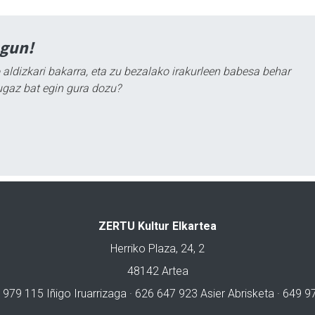
agun!
 aldizkari bakarra, eta zu bezalako irakurleen babesa behar
ugaz bat egin gura dozu?
ZERTU Kultur Elkartea
Herriko Plaza, 24, 2
48142 Artea
 979 115 Iñigo Iruarrizaga · 626 647 923 Asier Abrisketa · 649 