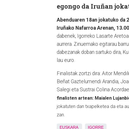
egongo da Iruñan jokat
Abenduaren 18an jokatuko da 2
Iruñako Nafarroa Arenan, 13.00
dabenek, Igorreko Lasarte Aretoa
aurrera. Zinuemako egitarau barr
dabezanak doban sartuko dira, Ku
lau euro.
Finalistak zortzi dira: Aitor Mend
Beñat Gaztelumendi Arandia, Joan
Salegi eta Sustrai Colina Acorda
finalisten artean: Maialen Lujanb
jokatuten dan txapelketea da eta a
zan.
EUSKARA
IGORRE