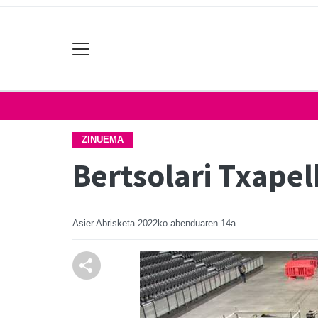
ZINUEMA
Bertsolari Txape
Asier Abrisketa
2022ko abenduaren 14a