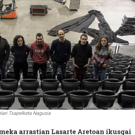
olari Txapelketa Nagusia
meka arrastian Lasarte Aretoan ikusgai