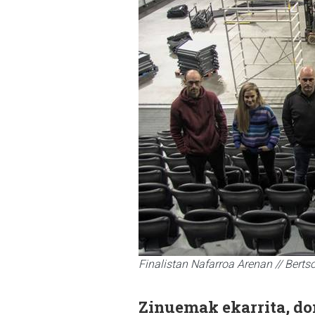
Finalistan Nafarroa Arenan // Berts
Zinuemak ekarrita, do