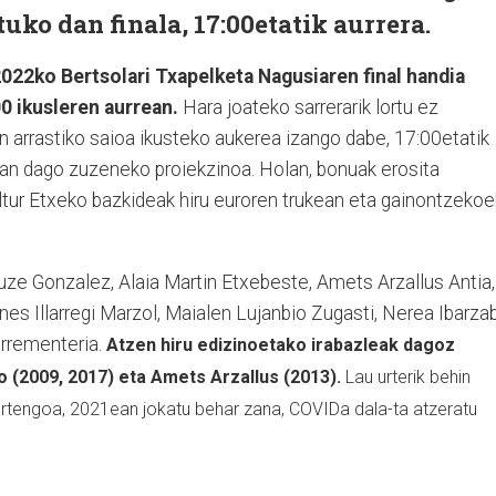
uko dan finala, 17:00etatik aurrera.
022ko Bertsolari Txapelketa Nagusiaren final handia
0 ikusleren aurrean.
Hara joateko sarrerarik lortu ez
n arrastiko saioa ikusteko aukerea izango dabe, 17:00etatik
uan dago zuzeneko proiekzinoa. Holan, bonuak erosita
ltur Etxeko bazkideak hiru euroren trukean eta gainontzekoe
iluze Gonzalez, Alaia Martin Etxebeste, Amets Arzallus Antia,
es Illarregi Marzol, Maialen Lujanbio Zugasti, Nerea Ibarza
errementeria.
Atzen hiru edizinoetako irabazleak dagoz
io (2009, 2017) eta Amets Arzallus (2013).
Lau urterik behin
urtengoa, 2021ean jokatu behar zana, COVIDa dala-ta atzeratu