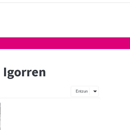
 Igorren
Entzun