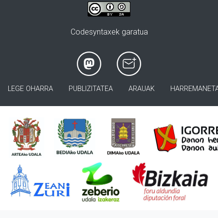
Codesyntaxek garatua
LEGE OHARRA
PUBLIZITATEA
ARAUAK
HARREMANET