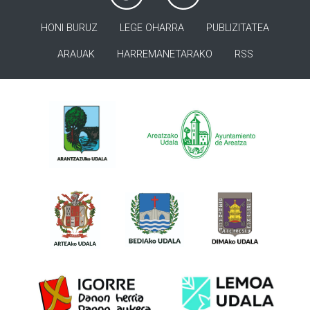
HONI BURUZ
LEGE OHARRA
PUBLIZITATEA
ARAUAK
HARREMANETARAKO
RSS