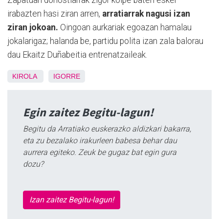
Zapatuan donostiarrak zigor kolpe bateri esker
irabazten hasi ziran arren,
arratiarrak nagusi izan
ziran jokoan.
Oingoan aurkariak egoazan hamalau
jokalarigaz; halanda be, partidu polita izan zala balorau
dau Ekaitz Duñabeitia entrenatzaileak.
KIROLA
IGORRE
Egin zaitez Begitu-lagun!
Begitu da Arratiako euskerazko aldizkari bakarra,
eta zu bezalako irakurleen babesa behar dau
aurrera egiteko. Zeuk be gugaz bat egin gura
dozu?
Izan zaitez Begitu-lagun!