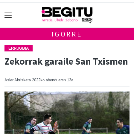
IGORRE
ERRUGBIA
Zekorrak garaile San Txismen
Asier Abrisketa
2022ko abenduaren 13a