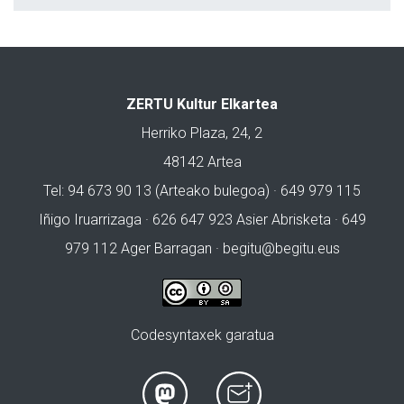
ZERTU Kultur Elkartea
Herriko Plaza, 24, 2
48142 Artea
Tel: 94 673 90 13 (Arteako bulegoa) · 649 979 115
Iñigo Iruarrizaga · 626 647 923 Asier Abrisketa · 649
979 112 Ager Barragan ·
begitu@begitu.eus
Codesyntaxek garatua