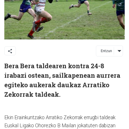
Entzun
Bera Bera taldearen kontra 24-8
irabazi ostean, sailkapenean aurrera
egiteko aukerak daukaz Arratiko
Zekorrak taldeak.
Ekin Erainkuntzako Arratiko Zekorrak errugbi taldeak
Euskal Ligako Ohorezko B Mailan jokatuten dabizan