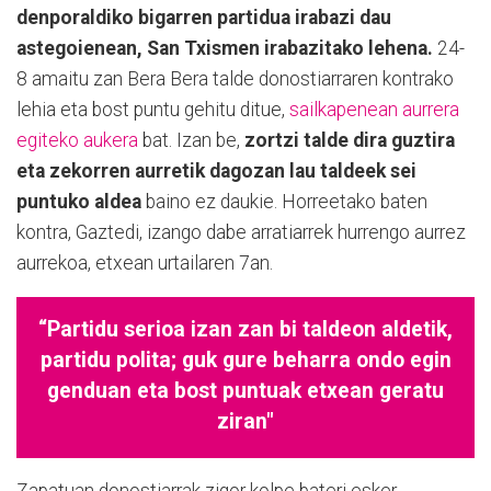
denporaldiko bigarren partidua irabazi dau
astegoienean, San Txismen irabazitako lehena.
24-
8 amaitu zan Bera Bera talde donostiarraren kontrako
lehia eta bost puntu gehitu ditue,
sailkapenean aurrera
egiteko aukera
bat. Izan be,
zortzi talde dira guztira
eta zekorren aurretik dagozan lau taldeek sei
puntuko aldea
baino ez daukie. Horreetako baten
kontra, Gaztedi, izango dabe arratiarrek hurrengo aurrez
aurrekoa, etxean urtailaren 7an.
“Partidu serioa izan zan bi taldeon aldetik,
partidu polita; guk gure beharra ondo egin
genduan eta bost puntuak etxean geratu
ziran"