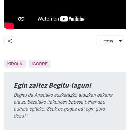
Entzun
KIROLA
IGORRE
Egin zaitez Begitu-lagun!
Begitu da Arratiako euskerazko aldizkari bakarra,
eta zu bezalako irakurleen babesa behar dau
aurrera egiteko. Zeuk be gugaz bat egin gura
dozu?