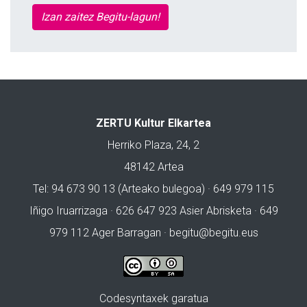
Izan zaitez Begitu-lagun!
ZERTU Kultur Elkartea
Herriko Plaza, 24, 2
48142 Artea
Tel: 94 673 90 13 (Arteako bulegoa) · 649 979 115
Iñigo Iruarrizaga · 626 647 923 Asier Abrisketa · 649
979 112 Ager Barragan ·
begitu@begitu.eus
Codesyntaxek garatua