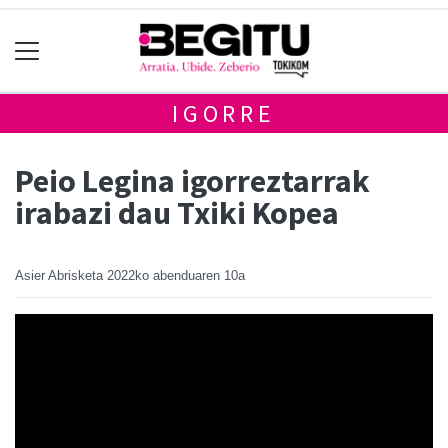
IGORRE
Peio Legina igorreztarrak
irabazi dau Txiki Kopea
Asier Abrisketa
2022ko abenduaren 10a