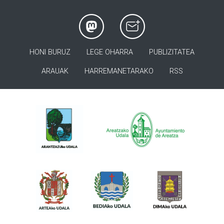
HONI BURUZ
LEGE OHARRA
PUBLIZITATEA
ARAUAK
HARREMANETARAKO
RSS