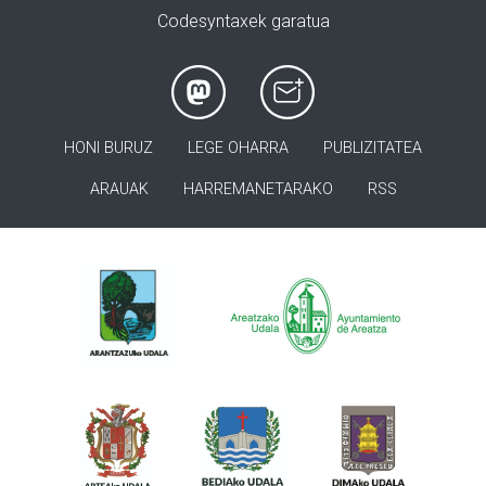
Codesyntaxek garatua
HONI BURUZ
LEGE OHARRA
PUBLIZITATEA
ARAUAK
HARREMANETARAKO
RSS