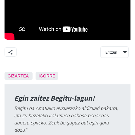
Entzun
GIZARTEA
IGORRE
Egin zaitez Begitu-lagun!
Begitu da Arratiako euskerazko aldizkari bakarra,
eta zu bezalako irakurleen babesa behar dau
aurrera egiteko. Zeuk be gugaz bat egin gura
dozu?