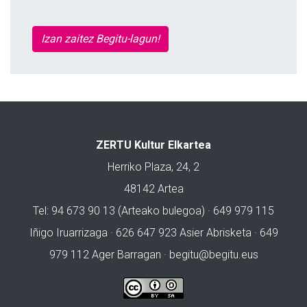
Izan zaitez Begitu-lagun!
ZERTU Kultur Elkartea
Herriko Plaza, 24, 2
48142 Artea
Tel: 94 673 90 13 (Arteako bulegoa) · 649 979 115
Iñigo Iruarrizaga · 626 647 923 Asier Abrisketa · 649
979 112 Ager Barragan ·
begitu@begitu.eus