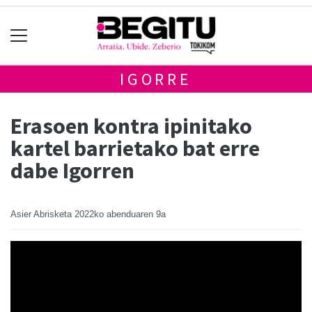
IGORRE
Erasoen kontra ipinitako
kartel barrietako bat erre
dabe Igorren
Asier Abrisketa
2022ko abenduaren 9a