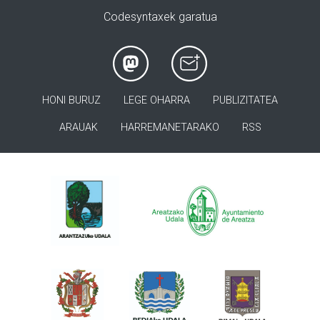
Codesyntaxek garatua
HONI BURUZ
LEGE OHARRA
PUBLIZITATEA
ARAUAK
HARREMANETARAKO
RSS