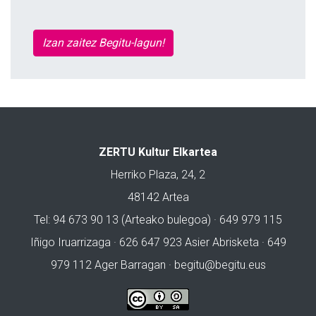
Izan zaitez Begitu-lagun!
ZERTU Kultur Elkartea
Herriko Plaza, 24, 2
48142 Artea
Tel: 94 673 90 13 (Arteako bulegoa) · 649 979 115
Iñigo Iruarrizaga · 626 647 923 Asier Abrisketa · 649
979 112 Ager Barragan ·
begitu@begitu.eus