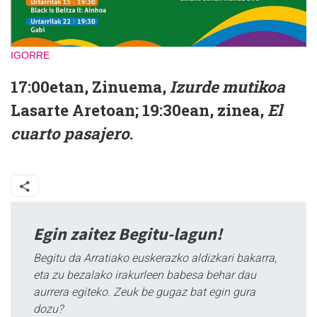
IGORRE
17:00etan, Zinuema,
Izurde mutikoa
Lasarte Aretoan; 19:30ean, zinea,
El
cuarto pasajero
.
Egin zaitez Begitu-lagun!
Begitu da Arratiako euskerazko aldizkari bakarra,
eta zu bezalako irakurleen babesa behar dau
aurrera egiteko. Zeuk be gugaz bat egin gura
dozu?