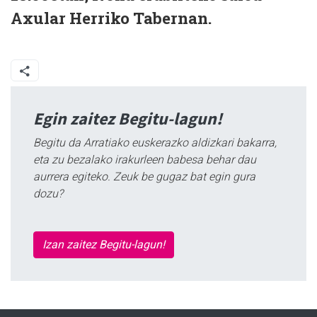
Axular Herriko Tabernan.
Egin zaitez Begitu-lagun!
Begitu da Arratiako euskerazko aldizkari bakarra,
eta zu bezalako irakurleen babesa behar dau
aurrera egiteko. Zeuk be gugaz bat egin gura
dozu?
Izan zaitez Begitu-lagun!