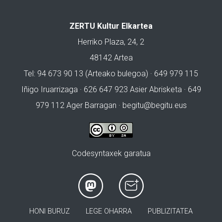
ZERTU Kultur Elkartea
Herriko Plaza, 24, 2
48142 Artea
Tel: 94 673 90 13 (Arteako bulegoa) · 649 979 115
Iñigo Iruarrizaga · 626 647 923 Asier Abrisketa · 649
979 112 Ager Barragan ·
begitu@begitu.eus
Codesyntaxek garatua
HONI BURUZ
LEGE OHARRA
PUBLIZITATEA