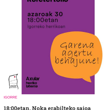
IGORRE
18:00etan, Noka erabilteko saioa