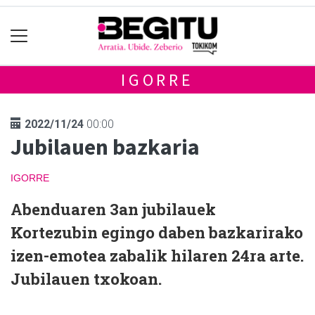
IGORRE
2022/11/24
00:00
Jubilauen bazkaria
IGORRE
Abenduaren 3an jubilauek
Kortezubin egingo daben bazkarirako
izen-emotea zabalik hilaren 24ra arte.
Jubilauen txokoan.