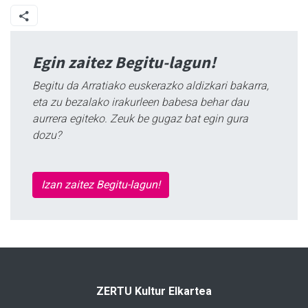
Egin zaitez Begitu-lagun!
Begitu da Arratiako euskerazko aldizkari bakarra,
eta zu bezalako irakurleen babesa behar dau
aurrera egiteko. Zeuk be gugaz bat egin gura
dozu?
Izan zaitez Begitu-lagun!
ZERTU Kultur Elkartea