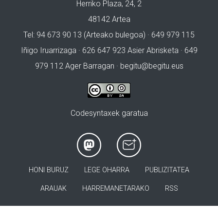
Herriko Plaza, 24, 2
48142 Artea
Tel: 94 673 90 13 (Arteako bulegoa) · 649 979 115
Iñigo Iruarrizaga · 626 647 923 Asier Abrisketa · 649
979 112 Ager Barragan ·
begitu@begitu.eus
Codesyntaxek garatua
HONI BURUZ
LEGE OHARRA
PUBLIZITATEA
ARAUAK
HARREMANETARAKO
RSS