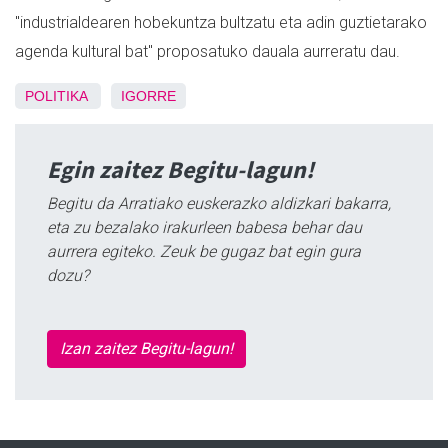
"industrialdearen hobekuntza bultzatu eta adin guztietarako
agenda kultural bat" proposatuko dauala aurreratu dau.
POLITIKA
IGORRE
Egin zaitez Begitu-lagun!
Begitu da Arratiako euskerazko aldizkari bakarra,
eta zu bezalako irakurleen babesa behar dau
aurrera egiteko. Zeuk be gugaz bat egin gura
dozu?
Izan zaitez Begitu-lagun!