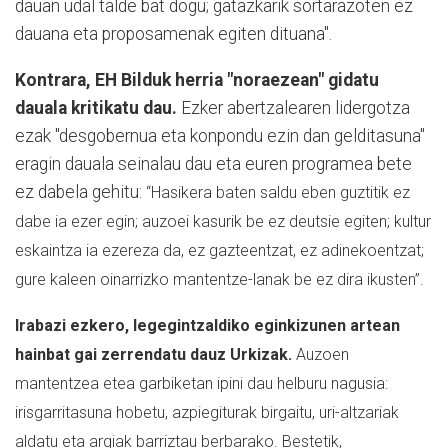
dauan udal talde bat dogu; gatazkarik sortarazoten ez
dauana eta proposamenak egiten dituana".
Kontrara, EH Bilduk herria "noraezean" gidatu
dauala kritikatu dau.
Ezker abertzalearen lidergotza
ezak "desgobernua eta konpondu ezin dan gelditasuna"
eragin dauala seinalau dau eta euren programea bete
ez dabela gehitu:
“Hasikera baten saldu eben guztitik ez
dabe ia ezer egin; auzoei kasurik be ez deutsie egiten; kultur
eskaintza ia ezereza da, ez gazteentzat, ez adinekoentzat;
gure kaleen oinarrizko mantentze-lanak be ez dira ikusten”.
Irabazi ezkero, legegintzaldiko eginkizunen artean
hainbat gai zerrendatu dauz Urkizak.
Auzoen
mantentzea etea garbiketan ipini dau helburu nagusia:
irisgarritasuna hobetu, azpiegiturak birgaitu, uri-altzariak
aldatu eta argiak barriztau berbarako. Bestetik,