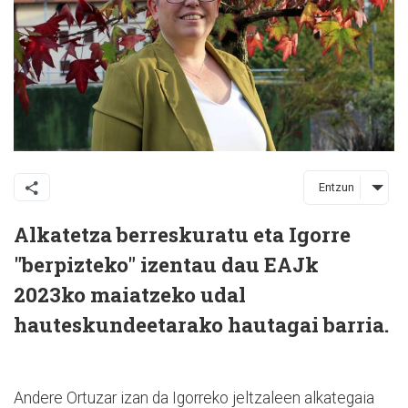
Entzun
Alkatetza berreskuratu eta Igorre
"berpizteko" izentau dau EAJk
2023ko maiatzeko udal
hauteskundeetarako hautagai barria.
Andere Ortuzar izan da Igorreko jeltzaleen alkategaia