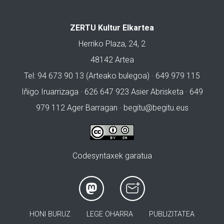
ZERTU Kultur Elkartea
Herriko Plaza, 24, 2
48142 Artea
Tel: 94 673 90 13 (Arteako bulegoa) · 649 979 115
Iñigo Iruarrizaga · 626 647 923 Asier Abrisketa · 649
979 112 Ager Barragan ·
begitu@begitu.eus
Codesyntaxek garatua
HONI BURUZ
LEGE OHARRA
PUBLIZITATEA