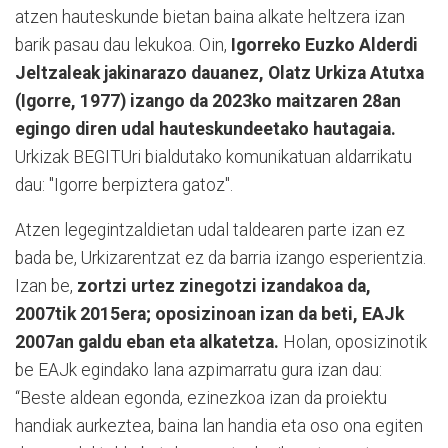
atzen hauteskunde bietan baina alkate heltzera izan
barik pasau dau lekukoa. Oin,
Igorreko Euzko Alderdi
Jeltzaleak jakinarazo dauanez, Olatz Urkiza Atutxa
(Igorre, 1977) izango da 2023ko maitzaren 28an
egingo diren udal hauteskundeetako hautagaia.
Urkizak BEGITUri bialdutako komunikatuan aldarrikatu
dau: "Igorre berpiztera gatoz".
Atzen legegintzaldietan udal taldearen parte izan ez
bada be, Urkizarentzat ez da barria izango esperientzia.
Izan be,
zortzi urtez zinegotzi izandakoa da,
2007tik 2015era; oposizinoan izan da beti, EAJk
2007an galdu eban eta alkatetza.
Holan, oposizinotik
be EAJk egindako lana azpimarratu gura izan dau:
“Beste aldean egonda, ezinezkoa izan da proiektu
handiak aurkeztea, baina lan handia eta oso ona egiten