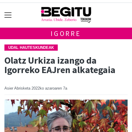
IGORRE
UDAL HAUTESKUNDEAK
Olatz Urkiza izango da
Igorreko EAJren alkategaia
Asier Abrisketa
2022ko azaroaren 7a