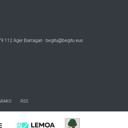
979 112 Ager Barragan ·
begitu@begitu.eus
ARAKO
RSS