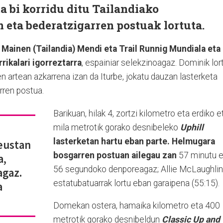
ta bi korridu ditu Tailandiako
 eta bederatzigarren postuak lortuta.
Mainen (Tailandia) Mendi eta Trail Runnig Mundiala eta
rikalari igorreztarra
, espainiar selekzinoagaz. Dominik lor
n artean azkarrena izan da Iturbe, jokatu dauzan lasterketa
rren postua.
Barikuan, hilak 4, zortzi kilometro eta erdiko e
mila metrotik gorako desnibeleko
Uphill
lasterketan hartu eban parte. Helmugara
eustan
bosgarren postuan ailegau zan
57 minutu e
a,
56 segundoko denporeagaz; Allie McLaughlin
agaz.
estatubatuarrak lortu eban garaipena (55:15).
a
Domekan ostera, hamaika kilometro eta 400
metrotik gorako desnibeldun
Classic Up and