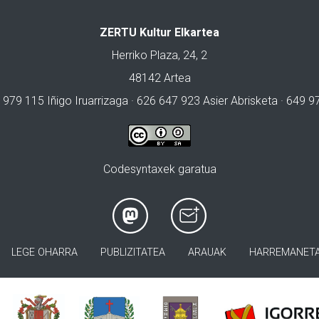
ZERTU Kultur Elkartea
Herriko Plaza, 24, 2
48142 Artea
 979 115 Iñigo Iruarrizaga · 626 647 923 Asier Abrisketa · 649 
Codesyntaxek garatua
LEGE OHARRA
PUBLIZITATEA
ARAUAK
HARREMANET