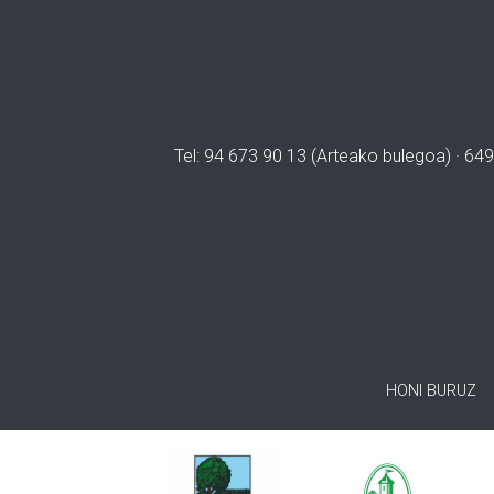
Tel: 94 673 90 13 (Arteako bulegoa) · 649
HONI BURUZ