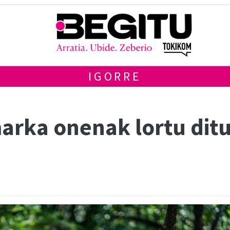
IGORRE
arka onenak lortu ditu