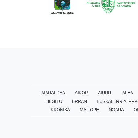
AIARALDEA
AIKOR
AIURRI
ALEA
BEGITU
ERRAN
EUSKALERRIA IRRA
KRONIKA
MAILOPE
NOAUA
O