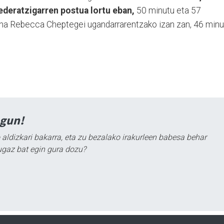
ederatzigarren postua lortu eban,
50 minutu eta 57
na Rebecca Cheptegei ugandarrarentzako izan zan, 46 minu
agun!
 aldizkari bakarra, eta zu bezalako irakurleen babesa behar
ugaz bat egin gura dozu?