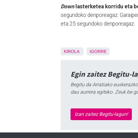
Down
lasterketea korridu eta b
segundoko denporeagaz. Garaipe
eta 25 segundoko denporeagaz.
KIROLA
IGORRE
Egin zaitez Begitu-l
Begitu da Arratiako euskerazko
dau aurrera egiteko. Zeuk be g
Izan zaitez Begitu-lagun!