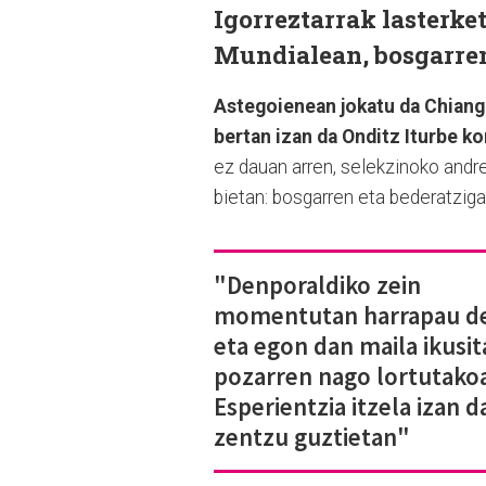
Igorreztarrak lasterke
Mundialean, bosgarren
Astegoienean jokatu da Chiang 
bertan izan da Onditz Iturbe kor
ez dauan arren, selekzinoko andre
bietan: bosgarren eta bederatziga
"Denporaldiko zein
momentutan harrapau d
eta egon dan maila ikusit
pozarren nago lortutako
Esperientzia itzela izan d
zentzu guztietan"