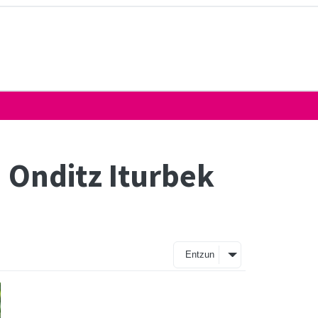
 Onditz Iturbek
Entzun