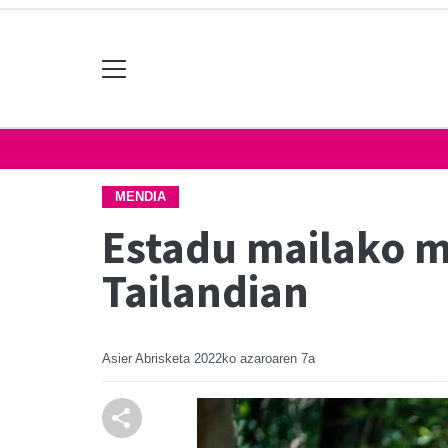
MENDIA
Estadu mailako m
Tailandian
Asier Abrisketa
2022ko azaroaren 7a