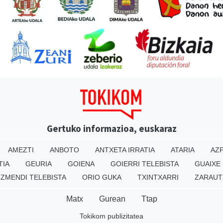
Gertuko informazioa, euskaraz
AMEZTI
ANBOTO
ANTXETA IRRATIA
ATARIA
AZP
TIA
GEURIA
GOIENA
GOIERRI TELEBISTA
GUAIXE
IZMENDI TELEBISTA
ORIO GUKA
TXINTXARRI
ZARAUT
Matx
Gurean
Ttap
Tokikom publizitatea