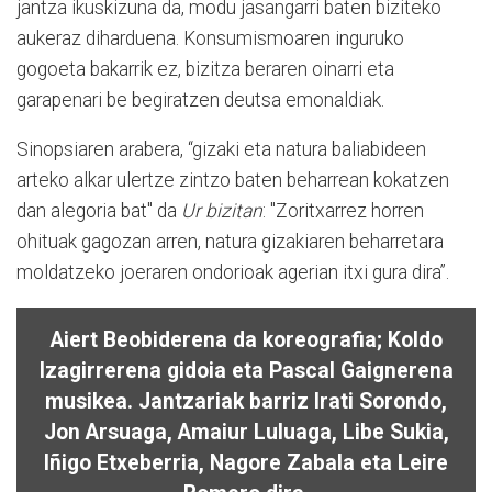
jantza ikuskizuna da, modu jasangarri baten biziteko
aukeraz diharduena. Konsumismoaren inguruko
gogoeta bakarrik ez, bizitza beraren oinarri eta
garapenari be begiratzen deutsa emonaldiak.
Sinopsiaren arabera, “gizaki eta natura baliabideen
arteko alkar ulertze zintzo baten beharrean kokatzen
dan alegoria bat" da
Ur bizitan
: "Zoritxarrez horren
ohituak gagozan arren, natura gizakiaren beharretara
moldatzeko joeraren ondorioak agerian itxi gura dira”.
Aiert Beobiderena da koreografia; Koldo
Izagirrerena gidoia eta Pascal Gaignerena
musikea. Jantzariak barriz Irati Sorondo,
Jon Arsuaga, Amaiur Luluaga, Libe Sukia,
Iñigo Etxeberria, Nagore Zabala eta Leire