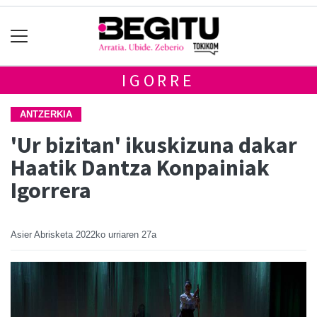
IGORRE
ANTZERKIA
'Ur bizitan' ikuskizuna dakar
Haatik Dantza Konpainiak
Igorrera
Asier Abrisketa
2022ko urriaren 27a