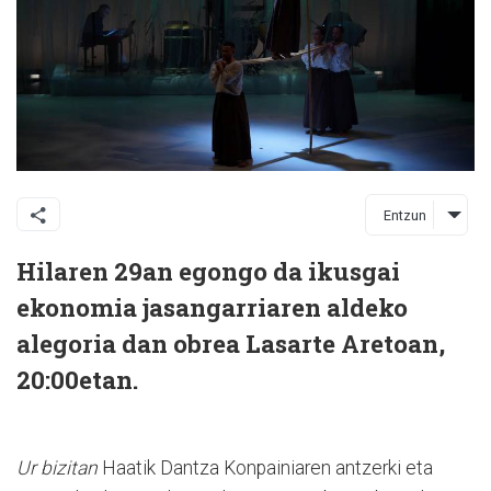
Entzun
Hilaren 29an egongo da ikusgai
ekonomia jasangarriaren aldeko
alegoria dan obrea Lasarte Aretoan,
20:00etan.
Ur bizitan
Haatik Dantza Konpainiaren antzerki eta