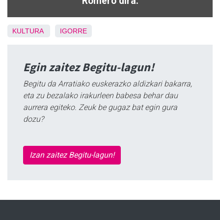
Romero dira.
KULTURA
IGORRE
Egin zaitez Begitu-lagun!
Begitu da Arratiako euskerazko aldizkari bakarra,
eta zu bezalako irakurleen babesa behar dau
aurrera egiteko. Zeuk be gugaz bat egin gura
dozu?
Izan zaitez Begitu-lagun!