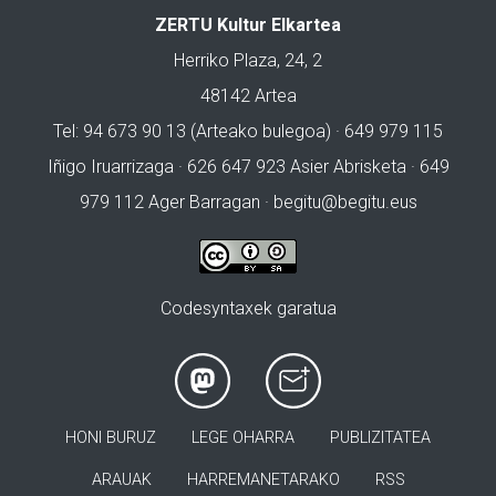
ZERTU Kultur Elkartea
Herriko Plaza, 24, 2
48142 Artea
Tel: 94 673 90 13 (Arteako bulegoa) · 649 979 115
Iñigo Iruarrizaga · 626 647 923 Asier Abrisketa · 649
979 112 Ager Barragan ·
begitu@begitu.eus
Codesyntaxek garatua
HONI BURUZ
LEGE OHARRA
PUBLIZITATEA
ARAUAK
HARREMANETARAKO
RSS