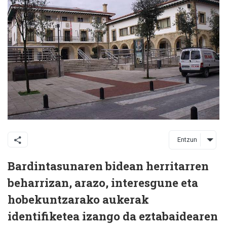
Entzun
Bardintasunaren bidean herritarren
beharrizan, arazo, interesgune eta
hobekuntzarako aukerak
identifiketea izango da eztabaidearen