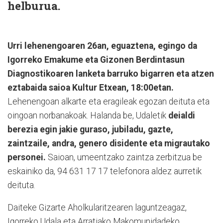
helburua.
Urri lehenengoaren 26an, eguaztena, egingo da
Igorreko Emakume eta Gizonen Berdintasun
Diagnostikoaren lanketa barruko bigarren eta atzen
eztabaida saioa Kultur Etxean, 18:00etan.
Lehenengoan alkarte eta eragileak egozan deituta eta
oingoan norbanakoak. Halanda be, Udaletik
deialdi
berezia egin jakie guraso, jubiladu, gazte,
zaintzaile, andra, genero disidente eta migrautako
personei.
Saioan, umeentzako zaintza zerbitzua be
eskainiko da, 94 631 17 17 telefonora aldez aurretik
deituta.
Daiteke Gizarte Aholkularitzearen laguntzeagaz,
Igorreko Udala eta Arratiako Makomunidadeko