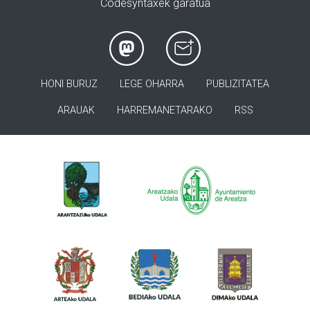
Codesyntaxek garatua
HONI BURUZ
LEGE OHARRA
PUBLIZITATEA
ARAUAK
HARREMANETARAKO
RSS