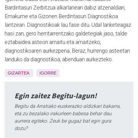
Bardintasun Zerbitzua alkarlanean dabiz atzenaldian,
Emakume eta Gizonen Berdintasun Diagnostikoa
lantzean. Diagnostikoak lau fase ditu. Udal lanketeagaz
hasi zan, gero herritarrentzako galdetegiak jaso, talde
eztabaidea asteon amaitu eta amaitzeko,
diagnostikoaren aurkezpena. Beraz, hurrengo asteetan
landuko da diagnostikoa, abenduan aurkezteko.
GIZARTEA
IGORRE
Egin zaitez Begitu-lagun!
Begitu da Arratiako euskerazko aldizkari bakarra,
eta zu bezalako irakurleen babesa behar dau
aurrera egiteko. Zeuk be gugaz bat egin gura
dozu?