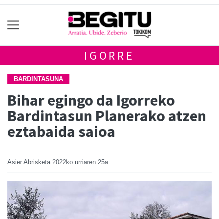
IGORRE
BARDINTASUNA
Bihar egingo da Igorreko
Bardintasun Planerako atzen
eztabaida saioa
Asier Abrisketa
2022ko urriaren 25a