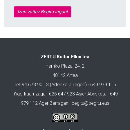
Izan zaitez Begitu-lagun!
ZERTU Kultur Elkartea
Herriko Plaza, 24, 2
48142 Artea
Tel: 94 673 90 13 (Arteako bulegoa) · 649 979 115
Iñigo Iruarrizaga · 626 647 923 Asier Abrisketa · 649
979 112 Ager Barragan ·
begitu@begitu.eus