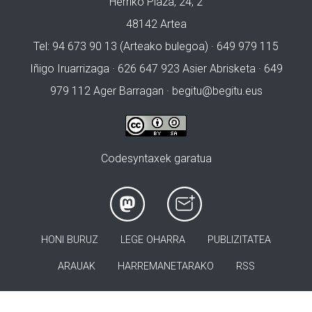
Herriko Plaza, 24, 2
48142 Artea
Tel: 94 673 90 13 (Arteako bulegoa) · 649 979 115
Iñigo Iruarrizaga · 626 647 923 Asier Abrisketa · 649
979 112 Ager Barragan ·
begitu@begitu.eus
Codesyntaxek garatua
HONI BURUZ
LEGE OHARRA
PUBLIZITATEA
ARAUAK
HARREMANETARAKO
RSS