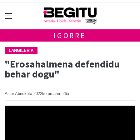
IGORRE
LANGILERIA
"Erosahalmena defendidu
behar dogu"
Asier Abrisketa
2022ko urriaren 26a