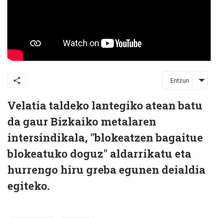
Entzun
Velatia taldeko lantegiko atean batu
da gaur Bizkaiko metalaren
intersindikala, "blokeatzen bagaitue
blokeatuko doguz" aldarrikatu eta
hurrengo hiru greba egunen deialdia
egiteko.