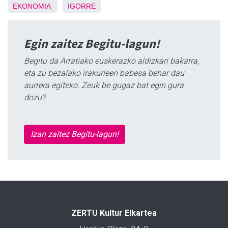
EKONOMIA
IGORRE
Egin zaitez Begitu-lagun!
Begitu da Arratiako euskerazko aldizkari bakarra,
eta zu bezalako irakurleen babesa behar dau
aurrera egiteko. Zeuk be gugaz bat egin gura
dozu?
Izan zaitez Begitu-lagun!
ZERTU Kultur Elkartea