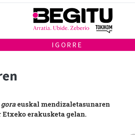
IGORRE
ren
 gora
euskal mendizaletasunaren
r Etxeko erakusketa gelan.