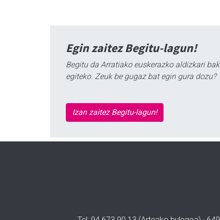
Egin zaitez Begitu-lagun!
Begitu da Arratiako euskerazko aldizkari bak
egiteko. Zeuk be gugaz bat egin gura dozu?
Izan zaitez Begitu-lagun!
Tel: 94 673 90 13 (Arteako bulegoa) · 649