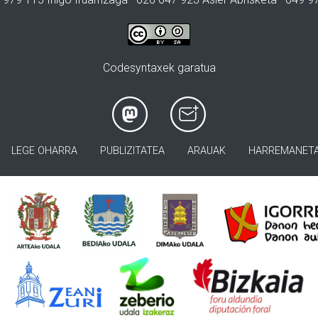
Codesyntaxek garatua
LEGE OHARRA
PUBLIZITATEA
ARAUAK
HARREMANET