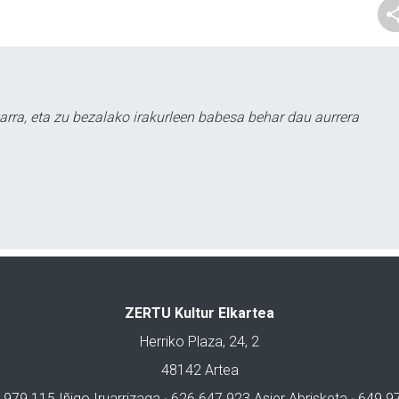
arra, eta zu bezalako irakurleen babesa behar dau aurrera
ZERTU Kultur Elkartea
Herriko Plaza, 24, 2
48142 Artea
 979 115 Iñigo Iruarrizaga · 626 647 923 Asier Abrisketa · 649 