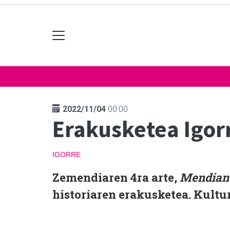
2022/11/04
00:00
Erakusketea Igor
IGORRE
Zemendiaren 4ra arte,
Mendian
historiaren erakusketea. Kultu