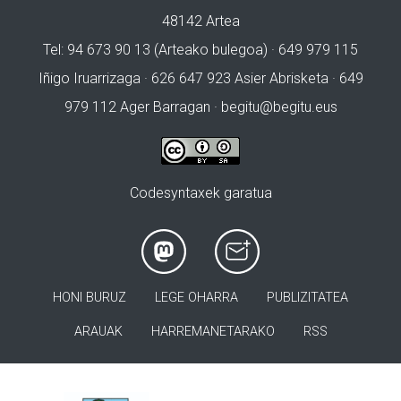
48142 Artea
Tel: 94 673 90 13 (Arteako bulegoa) · 649 979 115
Iñigo Iruarrizaga · 626 647 923 Asier Abrisketa · 649
979 112 Ager Barragan ·
begitu@begitu.eus
Codesyntaxek garatua
HONI BURUZ
LEGE OHARRA
PUBLIZITATEA
ARAUAK
HARREMANETARAKO
RSS