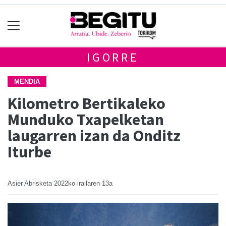
IGORRE
MENDIA
Kilometro Bertikaleko
Munduko Txapelketan
laugarren izan da Onditz
Iturbe
Asier Abrisketa
2022ko irailaren 13a