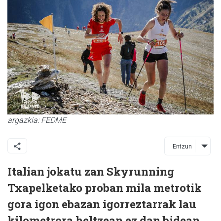
argazkia: FEDME
Entzun
Italian jokatu zan Skyrunning
Txapelketako proban mila metrotik
gora igon ebazan igorreztarrak lau
kilometrora heltzean ez dan bidean.