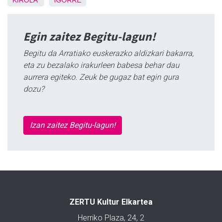
KIROLA
IGORRE
Egin zaitez Begitu-lagun!
Begitu da Arratiako euskerazko aldizkari bakarra,
eta zu bezalako irakurleen babesa behar dau
aurrera egiteko. Zeuk be gugaz bat egin gura
dozu?
Izan zaitez Begitu-lagun!
ZERTU Kultur Elkartea
Herriko Plaza, 24, 2