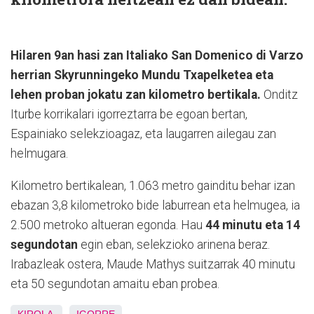
Hilaren 9an hasi zan Italiako San Domenico di Varzo
herrian Skyrunningeko Mundu Txapelketea eta
lehen proban jokatu zan kilometro bertikala.
Onditz
Iturbe korrikalari igorreztarra be egoan bertan,
Espainiako selekzioagaz, eta laugarren ailegau zan
helmugara.
Kilometro bertikalean, 1.063 metro gainditu behar izan
ebazan 3,8 kilometroko bide laburrean eta helmugea, ia
2.500 metroko altueran egonda. Hau
44 minutu eta 14
segundotan
egin eban, selekzioko arinena beraz.
Irabazleak ostera, Maude Mathys suitzarrak 40 minutu
eta 50 segundotan amaitu eban probea.