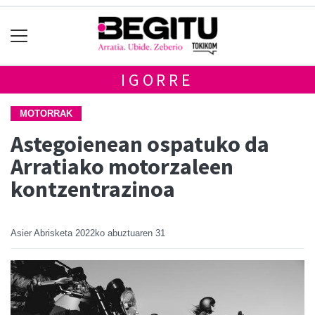
IGORRE
MOTORRAK
Astegoienean ospatuko da
Arratiako motorzaleen
kontzentrazinoa
Asier Abrisketa
2022ko abuztuaren 31