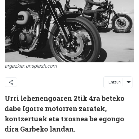
argazkia: unsplash.com
Entzun
Urri lehenengoaren 2tik 4ra beteko
dabe Igorre motorren zaratek,
kontzertuak eta txosnea be egongo
dira Garbeko landan.