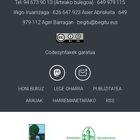
Tel: 94 673 90 13 (Arteako bulegoa) · 649 979 115
Iñigo Iruarrizaga · 626 647 923 Asier Abrisketa · 649
979 112 Ager Barragan ·
begitu@begitu.eus
Codesyntaxek garatua
HONI BURUZ
LEGE OHARRA
PUBLIZITATEA
ARAUAK
HARREMANETARAKO
RSS