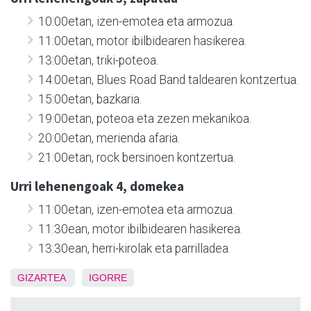
10:00etan, izen-emotea eta armozua.
11:00etan, motor ibilbidearen hasikerea.
13:00etan, triki-poteoa.
14:00etan, Blues Road Band taldearen kontzertua.
15:00etan, bazkaria.
19:00etan, poteoa eta zezen mekanikoa.
20:00etan, merienda afaria.
21:00etan, rock bersinoen kontzertua.
Urri lehenengoak 4, domekea
11:00etan, izen-emotea eta armozua.
11:30ean, motor ibilbidearen hasikerea.
13:30ean, herri-kirolak eta parrilladea.
GIZARTEA
IGORRE