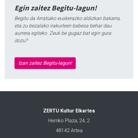
Egin zaitez Begitu-lagun!
Begitu da Arratiako euskerazko aldizkari bakarra,
eta zu bezalako irakurleen babesa behar dau
aurrera egiteko. Zeuk be gugaz bat egin gura
dozu?
Izan zaitez Begitu-lagun!
ZERTU Kultur Elkartea
Herriko Plaza, 24, 2
48142 Artea