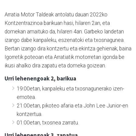
Arratia Motor Taldeak antolatu dauan 2022ko
Kontzentrazinoa barikuan hasi, hilaren 2an, eta
domekan amaituko da, hilaren 4an. Garbeko landetan
izango dabe kanpaleku, eszenatoki eta txosnagunea.
Bertan izango dira kontzertu eta ekintza gehienak, baina
Igorretik poteoan eta Arratiatik motorretan igonda be
ikusi ahalko dira zapatu eta domeka goizean.
Urri lehenengoak 2, barikua
19:00etan, kanpaleku eta txosnagunerako izen-
emotea.
21:00etan, pikoteo afaria eta John Lee Junior-en
kontzertua.
01:00etan, txosnea zarratu.
Urri lehenengoak 3, zapatua