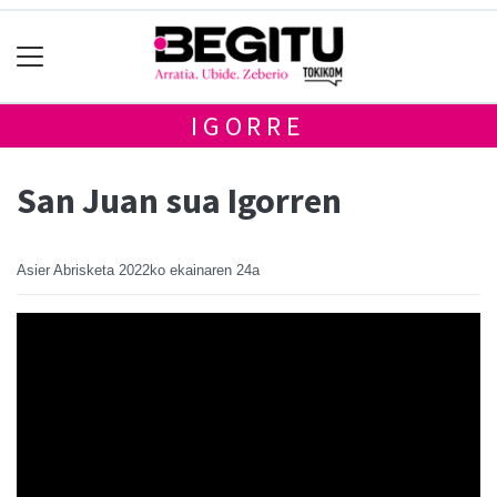
IGORRE
San Juan sua Igorren
Asier Abrisketa
2022ko ekainaren 24a