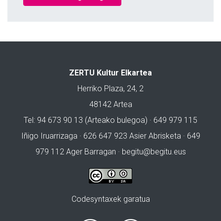
ZERTU Kultur Elkartea
Herriko Plaza, 24, 2
48142 Artea
Tel: 94 673 90 13 (Arteako bulegoa) · 649 979 115
Iñigo Iruarrizaga · 626 647 923 Asier Abrisketa · 649
979 112 Ager Barragan ·
begitu@begitu.eus
Codesyntaxek garatua