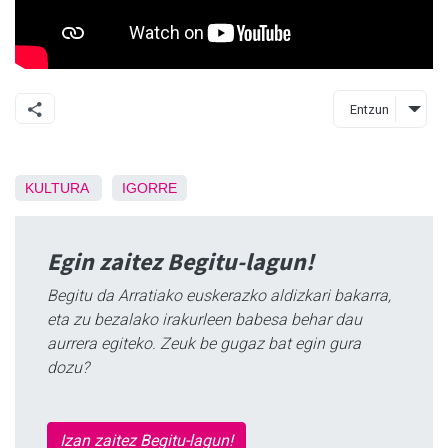
Entzun
KULTURA
IGORRE
Egin zaitez Begitu-lagun!
Begitu da Arratiako euskerazko aldizkari bakarra,
eta zu bezalako irakurleen babesa behar dau
aurrera egiteko. Zeuk be gugaz bat egin gura
dozu?
Izan zaitez Begitu-lagun!