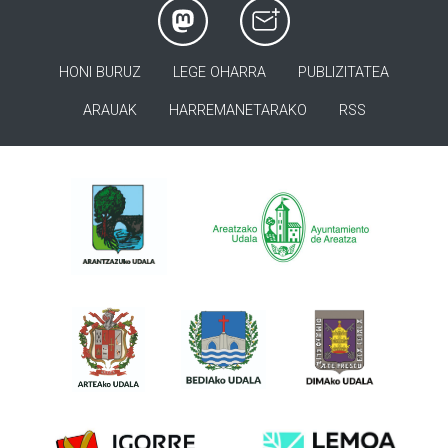
HONI BURUZ
LEGE OHARRA
PUBLIZITATEA
ARAUAK
HARREMANETARAKO
RSS