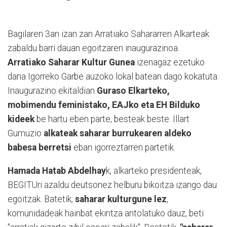
Bagilaren 3an izan zan Arratiako Sahararren Alkarteak
zabaldu barri dauan egoitzaren inaugurazinoa.
Arratiako Saharar Kultur Gunea
izenagaz ezetuko
dana Igorreko Garbe auzoko lokal batean dago kokatuta.
Inaugurazino ekitaldian
Guraso Elkarteko,
mobimendu feministako, EAJko eta EH Bilduko
kideek
be hartu eben parte, besteak beste. Illart
Gumuzio
alkateak saharar burrukearen aldeko
babesa berretsi
eban igorreztarren partetik.
Hamada Hatab Abdelhay
k, alkarteko presidenteak,
BEGITUri azaldu deutsonez helburu bikoitza izango dau
egoitzak. Batetik,
saharar kulturgune lez
,
komunidadeak hainbat ekintza antolatuko dauz, beti