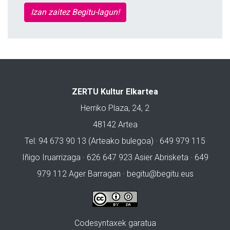
Izan zaitez Begitu-lagun!
ZERTU Kultur Elkartea
Herriko Plaza, 24, 2
48142 Artea
Tel: 94 673 90 13 (Arteako bulegoa) · 649 979 115
Iñigo Iruarrizaga · 626 647 923 Asier Abrisketa · 649
979 112 Ager Barragan ·
begitu@begitu.eus
Codesyntaxek garatua