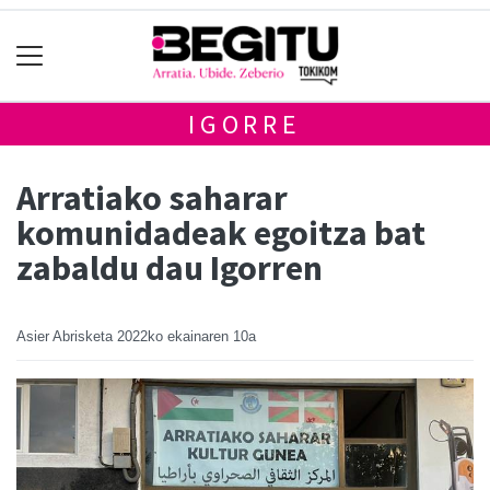
IGORRE
Arratiako saharar
komunidadeak egoitza bat
zabaldu dau Igorren
Asier Abrisketa
2022ko ekainaren 10a