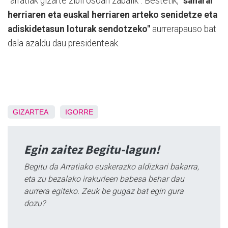
"arratiak gizarte zibil osoari zabalik". Bestetik,
"saharar
herriaren eta euskal herriaren arteko senidetze eta
adiskidetasun loturak sendotzeko"
aurrerapauso bat
dala azaldu dau presidenteak.
GIZARTEA
IGORRE
Egin zaitez Begitu-lagun!
Begitu da Arratiako euskerazko aldizkari bakarra,
eta zu bezalako irakurleen babesa behar dau
aurrera egiteko. Zeuk be gugaz bat egin gura
dozu?