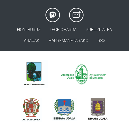
HONI BURUZ
LEGE OHARRA
PUBLIZITATEA
ARAUAK
HARREMANETARAKO
RSS