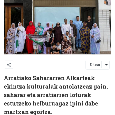
Entzun
Arratiako Sahararren Alkarteak
ekintza kulturalak antolatzeaz gain,
saharar eta arratiarren loturak
estutzeko helburuagaz ipini dabe
martxan egoitza.