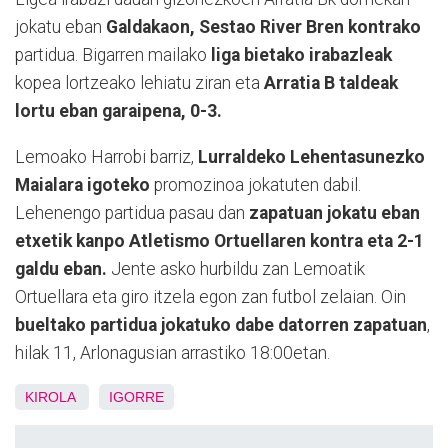
jokatu eban
Galdakaon, Sestao River Bren kontrako
partidua. Bigarren mailako
liga bietako irabazleak
kopea lortzeako lehiatu ziran eta
Arratia B taldeak
lortu eban garaipena, 0-3.
Lemoako Harrobi barriz,
Lurraldeko Lehentasunezko
Maialara igoteko
promozinoa jokatuten dabil.
Lehenengo partidua pasau dan
zapatuan jokatu eban
etxetik kanpo Atletismo Ortuellaren kontra eta 2-1
galdu eban.
Jente asko hurbildu zan Lemoatik
Ortuellara eta giro itzela egon zan futbol zelaian. Oin
bueltako partidua jokatuko dabe datorren zapatuan
,
hilak 11, Arlonagusian arrastiko 18:00etan.
KIROLA
IGORRE