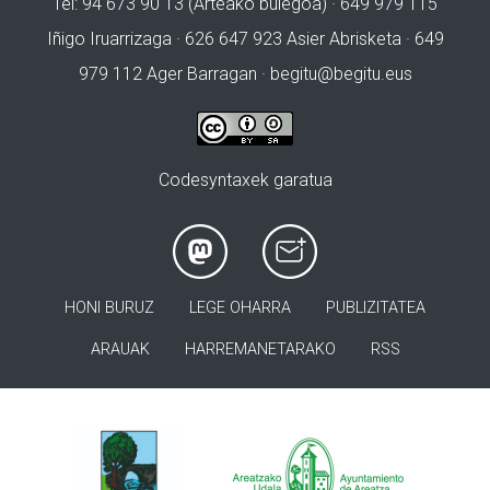
Tel: 94 673 90 13 (Arteako bulegoa) · 649 979 115
Iñigo Iruarrizaga · 626 647 923 Asier Abrisketa · 649
979 112 Ager Barragan ·
begitu@begitu.eus
Codesyntaxek garatua
HONI BURUZ
LEGE OHARRA
PUBLIZITATEA
ARAUAK
HARREMANETARAKO
RSS