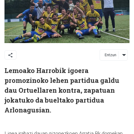
Entzun
Lemoako Harrobik igoera
promozinoko lehen partidua galdu
dau Ortuellaren kontra, zapatuan
jokatuko da bueltako partidua
Arlonagusian.
Ligea irabazi dauan gizonezkoen Arratia Bk domekan