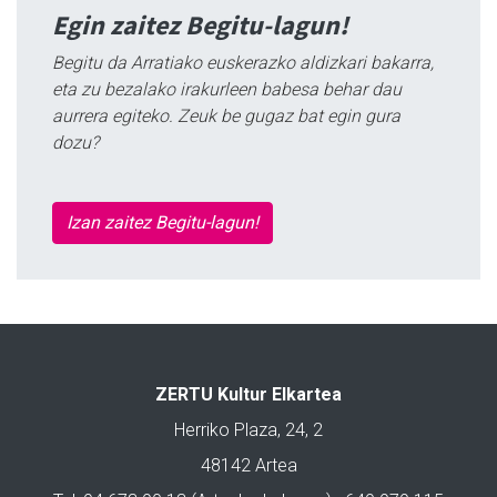
Egin zaitez Begitu-lagun!
Begitu da Arratiako euskerazko aldizkari bakarra,
eta zu bezalako irakurleen babesa behar dau
aurrera egiteko. Zeuk be gugaz bat egin gura
dozu?
Izan zaitez Begitu-lagun!
ZERTU Kultur Elkartea
Herriko Plaza, 24, 2
48142 Artea