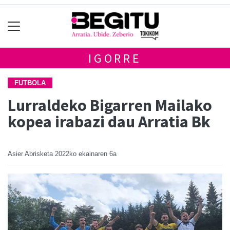
IGORRE
FUTBOLA
Lurraldeko Bigarren Mailako
kopea irabazi dau Arratia Bk
Asier Abrisketa
2022ko ekainaren 6a