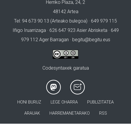
Herriko Plaza, 24, 2
48142 Artea
Tel: 94 673 90 13 (Arteako bulegoa) · 649 979 115
Iñigo Iruarrizaga · 626 647 923 Asier Abrisketa · 649
979 112 Ager Barragan ·
begitu@begitu.eus
Codesyntaxek garatua
HONI BURUZ
LEGE OHARRA
PUBLIZITATEA
ARAUAK
HARREMANETARAKO
RSS