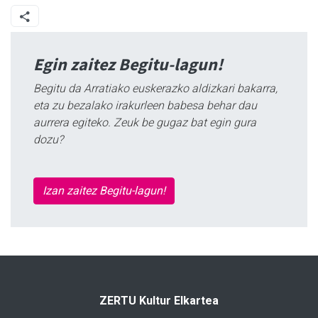
Egin zaitez Begitu-lagun!
Begitu da Arratiako euskerazko aldizkari bakarra,
eta zu bezalako irakurleen babesa behar dau
aurrera egiteko. Zeuk be gugaz bat egin gura
dozu?
Izan zaitez Begitu-lagun!
ZERTU Kultur Elkartea