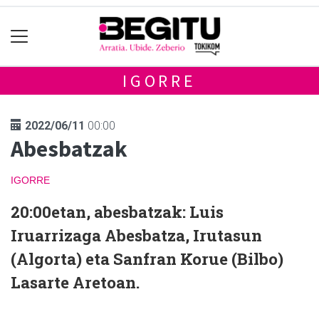
IGORRE
2022/06/11
00:00
Abesbatzak
IGORRE
20:00etan, abesbatzak: Luis
Iruarrizaga Abesbatza, Irutasun
(Algorta) eta Sanfran Korue (Bilbo)
Lasarte Aretoan.