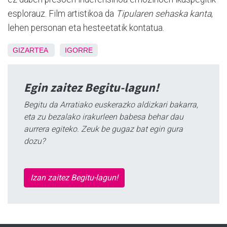
esplorauz. Film artistikoa da
Tipularen sehaska kanta
,
lehen personan eta hesteetatik kontatua.
GIZARTEA
IGORRE
Egin zaitez Begitu-lagun!
Begitu da Arratiako euskerazko aldizkari bakarra,
eta zu bezalako irakurleen babesa behar dau
aurrera egiteko. Zeuk be gugaz bat egin gura
dozu?
Izan zaitez Begitu-lagun!