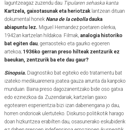
laguntzeagaz zuzendu dau
Tipularen sehaska kanta
.
Kartzela, gaixotasunak eta heriotzak
lantzean dituan
dokumental honek
Nana de la cebolla
dauka
abiapuntu lez.
Miguel Hernandez poetaren olerkia,
1942an kartzelan hildakoa. Filmak,
analogia historiko
bat egiten dau
, gerraosteko eta gaurko egoeren
artekoa;
1936ko gerran preso hilteak zentzurik ez
baeukan, zentzurik ba ete dau gaur?
Sinopsia.
Diagnostiko bat egiteko edo tratamentu bat
izateko medikuarenera joatea gauza arrunta da kanpoko
munduan. Baina preso dagozanentzako bide oso gatxa
edo ezinezkoa da. Zuzendariak, kartzelan gaixo
egotearen esperientzia bizi izan dabenengana jo dau,
horren ondorioak ulertuteko. Diskurso politikotik harago
doan hizkuntzea erabilten dau, osasunerako eskubiderik
ez daben presoen indefensinoa emozinoen ikuspegitik