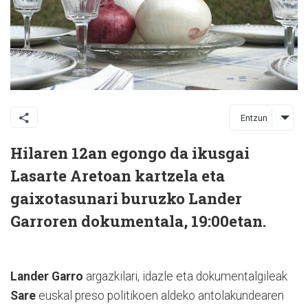
Entzun
Hilaren 12an egongo da ikusgai
Lasarte Aretoan kartzela eta
gaixotasunari buruzko Lander
Garroren dokumentala, 19:00etan.
Lander Garro
argazkilari, idazle eta dokumentalgileak
Sare
euskal preso politikoen aldeko antolakundearen