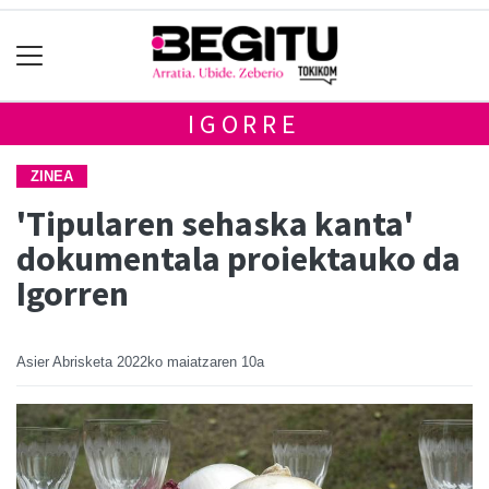
IGORRE
ZINEA
'Tipularen sehaska kanta'
dokumentala proiektauko da
Igorren
Asier Abrisketa
2022ko maiatzaren 10a