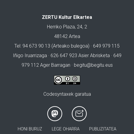
ZERTU Kultur Elkartea
Herriko Plaza, 24, 2
48142 Artea
Tel: 94 673 90 13 (Arteako bulegoa) · 649 979 115
Iñigo Iruarrizaga · 626 647 923 Asier Abrisketa · 649
979 112 Ager Barragan ·
begitu@begitu.eus
Codesyntaxek garatua
HONI BURUZ
LEGE OHARRA
PUBLIZITATEA