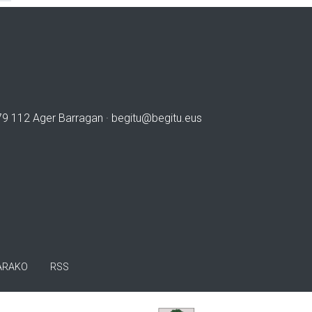
979 112 Ager Barragan ·
begitu@begitu.eus
ARAKO
RSS