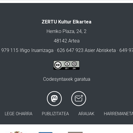
ZERTU Kultur Elkartea
Herriko Plaza, 24, 2
48142 Artea
 979 115 Iñigo Iruarrizaga · 626 647 923 Asier Abrisketa · 649 
Codesyntaxek garatua
LEGE OHARRA
PUBLIZITATEA
ARAUAK
HARREMANET