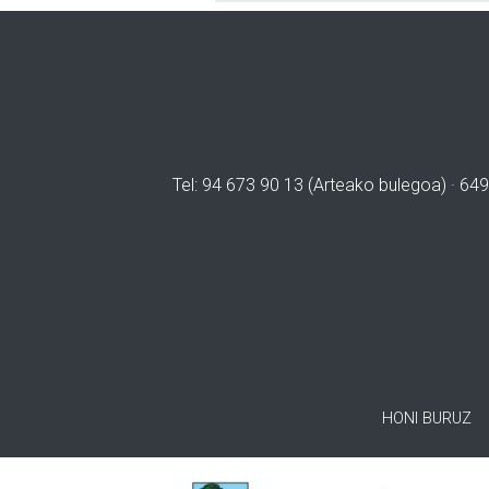
Tel: 94 673 90 13 (Arteako bulegoa) · 649
HONI BURUZ