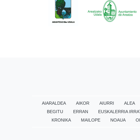
AIARALDEA
AIKOR
AIURRI
ALEA
BEGITU
ERRAN
EUSKALERRIA IRRA
KRONIKA
MAILOPE
NOAUA
O