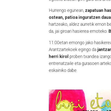
Hurrengo egunean,
zapatuan has
ostean, patioa inguratzen dau
hartzeako, aldez aurretik emon b
da, jai giroari hasierea emoteko.
B
11:00etan emongo jako hasikerea 
Arantzartekoek egingo da
jantza
herri kirol
proben txandea izango
entrenatzaile eta gurasoen arteko
eskainiko dabe.