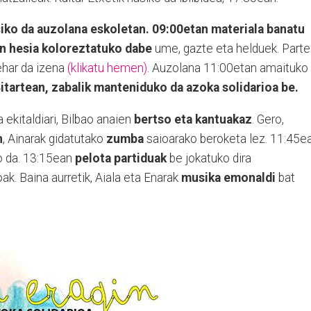
iko da auzolana eskoletan. 09:00etan materiala banatu
an hesia koloreztatuko dabe
ume, gazte eta helduek. Parte
ehar da izena
(klikatu hemen)
. Auzolana 11:00etan amaituko
itartean, zabalik manteniduko da azoka solidarioa be.
ekitaldiari, Bilbao anaien
bertso eta kantuakaz
. Gero,
n
, Ainarak gidatutako
zumba
saioarako beroketa lez. 11:45e
 da. 13:15ean
pelota partiduak
be jokatuko dira
ak. Baina aurretik, Aiala eta Enarak
musika emonaldi
bat