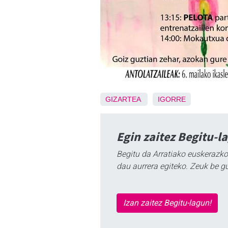
GIZARTEA
IGORRE
Egin zaitez Begitu-l
Begitu da Arratiako euskerazko
dau aurrera egiteko. Zeuk be g
Izan zaitez Begitu-lagun!