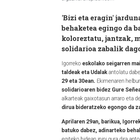
'Bizi eta eragin' jard
behaketea egingo da b
koloreztatu, jantzak, 
solidarioa zabalik dag
Igorreko
eskolako seigarren mai
taldeak eta Udalak
antolatu dab
29 eta 30ean.
Ekimenaren helbur
solidarioaren bidez Gure Señea
alkarteak gaixotasun arraro eta 
dirua bideratzeko egongo da z
Aprilaren 29an, barikua, Igor
batuko dabez, adinarteko behake
egiteko bidean ipini gura dira anto