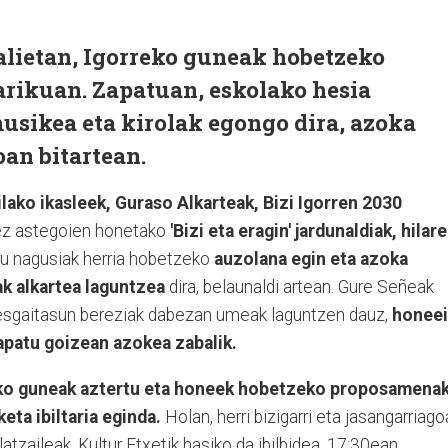
unalietan, Igorreko guneak hobetzeko
arikuan. Zapatuan, eskolako hesia
musikea eta kirolak egongo dira, azoka
oan bitartean.
lako ikasleek, Guraso Alkarteak, Bizi Igorren 2030
ez astegoien honetako
'Bizi eta eragin' jardunaldiak, hilar
u nagusiak herria hobetzeko
auzolana egin eta azoka
k alkartea laguntzea
dira, belaunaldi artean. Gure Señeak
desgaitasun bereziak dabezan umeak laguntzen dauz,
honeei
apatu goizean azokea zabalik.
reko guneak aztertu eta honeek hobetzeko proposamena
ta ibiltaria eginda.
Holan, herri bizigarri eta jasangarriago
latzaileak. Kultur Etxetik hasiko da ibilbidea, 17:30ean.