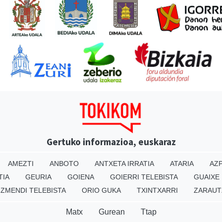
Gertuko informazioa, euskaraz
AMEZTI
ANBOTO
ANTXETA IRRATIA
ATARIA
AZP
TIA
GEURIA
GOIENA
GOIERRI TELEBISTA
GUAIXE
IZMENDI TELEBISTA
ORIO GUKA
TXINTXARRI
ZARAUT
Matx
Gurean
Ttap