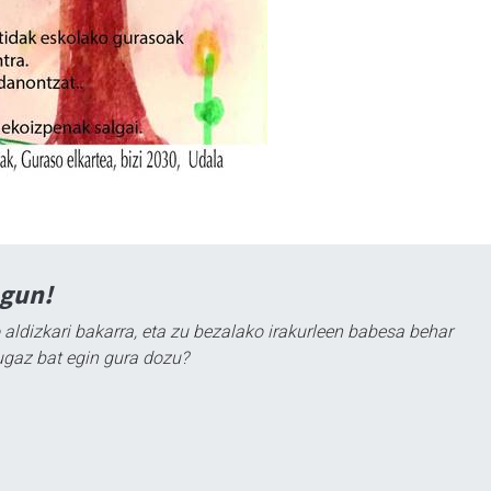
agun!
 aldizkari bakarra, eta zu bezalako irakurleen babesa behar
ugaz bat egin gura dozu?