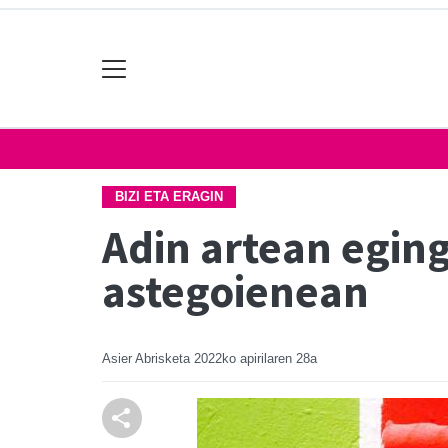
BIZI ETA ERAGIN
Adin artean eging
astegoienean
Asier Abrisketa
2022ko apirilaren 28a