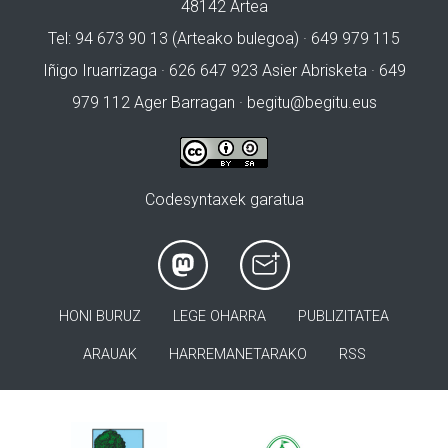
48142 Artea
Tel: 94 673 90 13 (Arteako bulegoa) · 649 979 115
Iñigo Iruarrizaga · 626 647 923 Asier Abrisketa · 649
979 112 Ager Barragan ·
begitu@begitu.eus
Codesyntaxek garatua
HONI BURUZ
LEGE OHARRA
PUBLIZITATEA
ARAUAK
HARREMANETARAKO
RSS