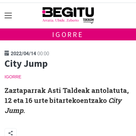
IGORRE
2022/04/14
00:00
City Jump
IGORRE
Zaztaparrak Asti Taldeak antolatuta,
12 eta 16 urte bitartekoentzako
City
Jump
.