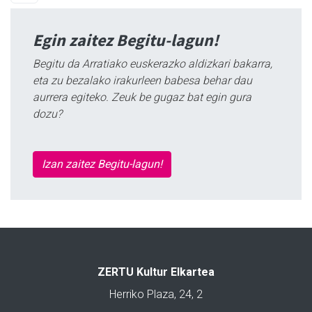
Egin zaitez Begitu-lagun!
Begitu da Arratiako euskerazko aldizkari bakarra,
eta zu bezalako irakurleen babesa behar dau
aurrera egiteko. Zeuk be gugaz bat egin gura
dozu?
Izan zaitez Begitu-lagun!
ZERTU Kultur Elkartea
Herriko Plaza, 24, 2