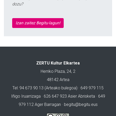
dozu?
Izan zaitez Begitu-lagun!
ZERTU Kultur Elkartea
Herriko Plaza, 24, 2
48142 Artea
Tel: 94 673 90 13 (Arteako bulegoa) · 649 979 115
Iñigo Iruarrizaga · 626 647 923 Asier Abrisketa · 649
979 112 Ager Barragan ·
begitu@begitu.eus