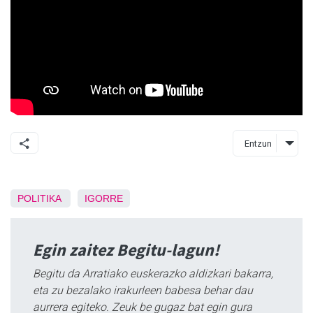
Entzun
POLITIKA
IGORRE
Egin zaitez Begitu-lagun!
Begitu da Arratiako euskerazko aldizkari bakarra,
eta zu bezalako irakurleen babesa behar dau
aurrera egiteko. Zeuk be gugaz bat egin gura