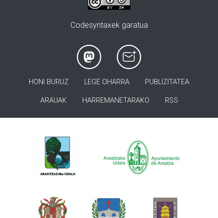
Codesyntaxek garatua
HONI BURUZ
LEGE OHARRA
PUBLIZITATEA
ARAUAK
HARREMANETARAKO
RSS