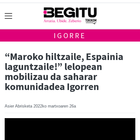
IGORRE
“Maroko hiltzaile, Espainia
laguntzaile!” lelopean
mobilizau da saharar
komunidadea Igorren
Asier Abrisketa
2022ko martxoaren 26a