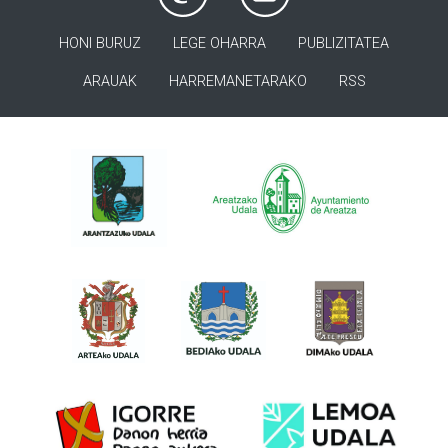
HONI BURUZ
LEGE OHARRA
PUBLIZITATEA
ARAUAK
HARREMANETARAKO
RSS