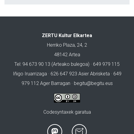
ZERTU Kultur Elkartea
Herriko Plaza, 24, 2
48142 Artea
Tel: 94 673 90 13 (Arteako bulegoa) · 649 979 115
Iñigo Iruarrizaga · 626 647 923 Asier Abrisketa · 649
979 112 Ager Barragan ·
begitu@begitu.eus
Codesyntaxek garatua