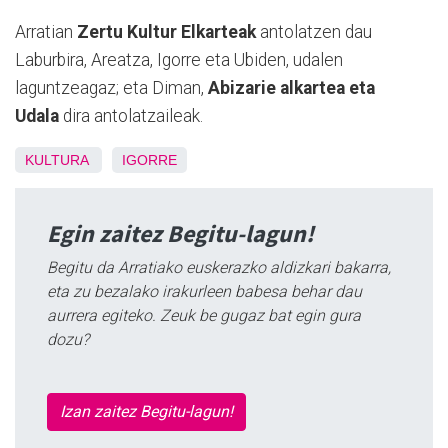
Arratian
Zertu Kultur Elkarteak
antolatzen dau
Laburbira, Areatza, Igorre eta Ubiden, udalen
laguntzeagaz; eta Diman,
Abizarie alkartea eta
Udala
dira antolatzaileak.
KULTURA
IGORRE
Egin zaitez Begitu-lagun!
Begitu da Arratiako euskerazko aldizkari bakarra,
eta zu bezalako irakurleen babesa behar dau
aurrera egiteko. Zeuk be gugaz bat egin gura
dozu?
Izan zaitez Begitu-lagun!