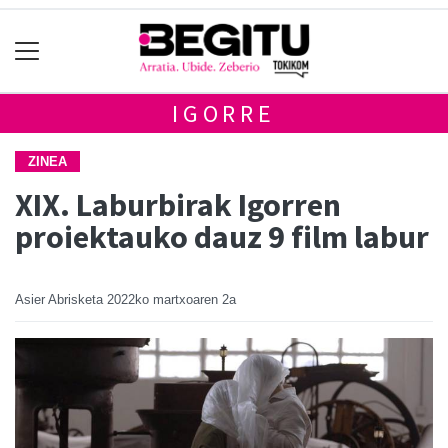
IGORRE
ZINEA
XIX. Laburbirak Igorren
proiektauko dauz 9 film labur
Asier Abrisketa
2022ko martxoaren 2a