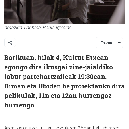
argazkia: Lanbroa, Paula Iglesias
Entzun
Barikuan, hilak 4, Kultur Etxean
egongo dira ikusgai zine-jaialdiko
labur partehartzaileak 19:30ean.
Diman eta Ubiden be proiektauko dira
pelikulak, 11n eta 12an hurrengoz
hurrengo.
Areatzan aurkeztu zan zezeilaren 25ean Laburbiraren