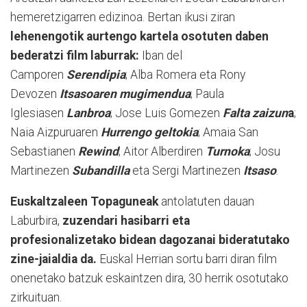
hemeretzigarren edizinoa. Bertan ikusi ziran
lehenengotik aurtengo kartela osotuten daben
bederatzi film laburrak:
Iban del
Camporen
Serendipia
; Alba Romera eta Rony
Devozen
Itsasoaren mugimendua
; Paula
Iglesiasen
Lanbroa
; Jose Luis Gomezen
Falta zaizun
a
;
Naia Aizpuruaren
Hurrengo geltokia
; Amaia San
Sebastianen
Rewind
; Aitor Alberdiren
Turnoka
; Josu
Martinezen
Subandilla
eta Sergi Martinezen
Itsaso
.
Euskaltzaleen Topaguneak
antolatuten dauan
Laburbira,
zuzendari hasibarri eta
profesionalizetako bidean dagozanai bideratutako
zine-jaialdia da.
Euskal Herrian sortu barri diran film
onenetako batzuk eskaintzen dira, 30 herrik osotutako
zirkuituan.