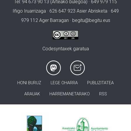
Tel: 94 673 90 13 (Arteako bulegoa) · 649 979 115
Iñigo Iruarrizaga · 626 647 923 Asier Abrisketa · 649
979 112 Ager Barragan ·
begitu@begitu.eus
Codesyntaxek garatua
HONI BURUZ
LEGE OHARRA
PUBLIZITATEA
ARAUAK
HARREMANETARAKO
RSS