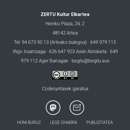
ZERTU Kultur Elkartea
Herriko Plaza, 24, 2
48142 Artea
Tel: 94 673 90 13 (Arteako bulegoa) · 649 979 115
Iñigo Iruarrizaga · 626 647 923 Asier Abrisketa · 649
979 112 Ager Barragan ·
begitu@begitu.eus
Codesyntaxek garatua
HONI BURUZ
LEGE OHARRA
PUBLIZITATEA