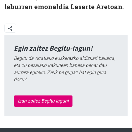
laburren emonaldia Lasarte Aretoan.
Egin zaitez Begitu-lagun!
Begitu da Arratiako euskerazko aldizkari bakarra,
eta zu bezalako irakurleen babesa behar dau
aurrera egiteko. Zeuk be gugaz bat egin gura
dozu?
Izan zaitez Begitu-lagun!