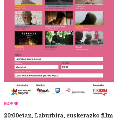
IGORRE
20:00etan, Laburbira, euskerazko film