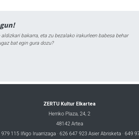
agun!
 aldizkari bakarra, eta zu bezalako irakurleen babesa behar
ugaz bat egin gura dozu?
ZERTU Kultur Elkartea
Herriko Plaza, 24, 2
48142 Artea
 979 115 Iñigo Iruarrizaga · 626 647 923 Asier Abrisketa · 649 