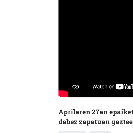
Aprilaren 27an epaiket
dabez zapatuan gaztee