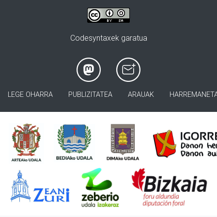
Codesyntaxek garatua
LEGE OHARRA
PUBLIZITATEA
ARAUAK
HARREMANET