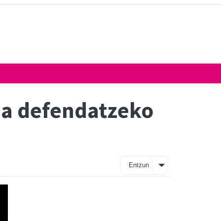
ea defendatzeko
Entzun