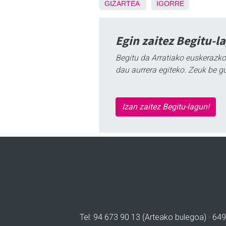
GIZARTEA
IGORRE
Egin zaitez Begitu-l
Begitu da Arratiako euskerazko
dau aurrera egiteko. Zeuk be g
Izan zaitez Begitu-lagun!
Tel: 94 673 90 13 (Arteako bulegoa) · 649