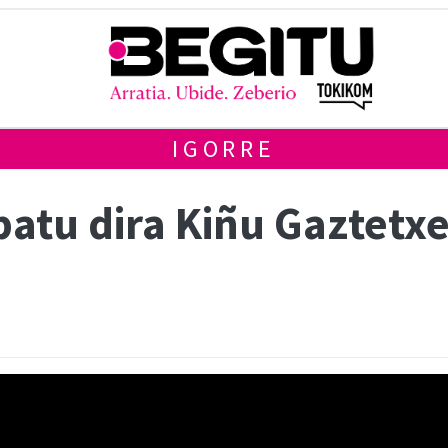
IGORRE
atu dira Kiñu Gaztetx