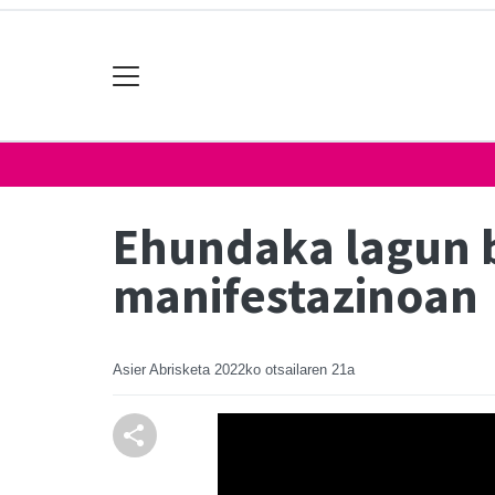
Ehundaka lagun b
manifestazinoan
Asier Abrisketa
2022ko otsailaren 21a