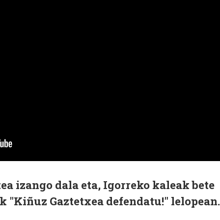
ea izango dala eta, Igorreko kaleak bete
k "Kiñuz Gaztetxea defendatu!" lelopean.