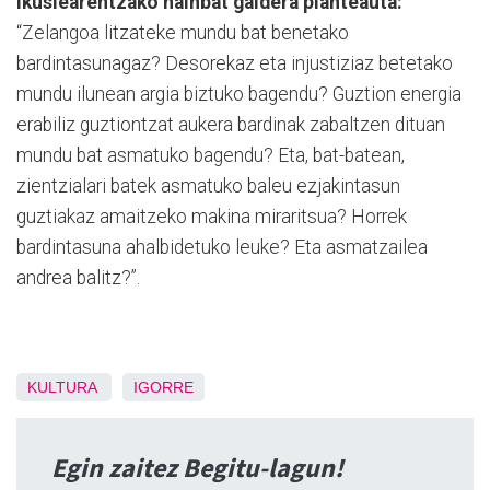
ikuslearentzako hainbat galdera planteauta:
“Zelangoa litzateke mundu bat benetako
bardintasunagaz? Desorekaz eta injustiziaz betetako
mundu ilunean argia biztuko bagendu? Guztion energia
erabiliz guztiontzat aukera bardinak zabaltzen dituan
mundu bat asmatuko bagendu? Eta, bat-batean,
zientzialari batek asmatuko baleu ezjakintasun
guztiakaz amaitzeko makina miraritsua? Horrek
bardintasuna ahalbidetuko leuke? Eta asmatzailea
andrea balitz?”.
KULTURA
IGORRE
Egin zaitez Begitu-lagun!