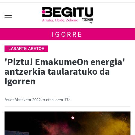
IGORRE
LASARTE ARETOA
'Piztu! EmakumeOn energia'
antzerkia taularatuko da
Igorren
Asier Abrisketa
2022ko otsailaren 17a