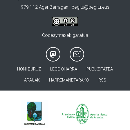
979 112 Ager Barragan ·
begitu@begitu.eus
Codesyntaxek garatua
HONI BURUZ
LEGE OHARRA
PUBLIZITATEA
ARAUAK
HARREMANETARAKO
RSS