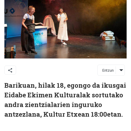
Entzun
Barikuan, hilak 18, egongo da ikusgai
Eidabe Ekimen Kulturalak sortutako
andra zientzialarien inguruko
antzezlana, Kultur Etxean 18:00etan.