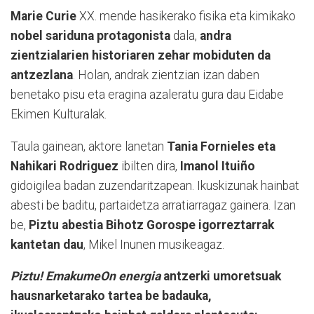
Marie Curie
XX. mende hasikerako fisika eta kimikako
nobel sariduna protagonista
dala,
andra
zientzialarien historiaren zehar mobiduten da
antzezlana
. Holan, andrak zientzian izan daben
benetako pisu eta eragina azaleratu gura dau Eidabe
Ekimen Kulturalak.
Taula gainean, aktore lanetan
Tania Fornieles eta
Nahikari Rodriguez
ibilten dira,
Imanol Ituiño
gidoigilea badan zuzendaritzapean. Ikuskizunak hainbat
abesti be baditu, partaidetza arratiarragaz gainera. Izan
be,
Piztu abestia Bihotz Gorospe igorreztarrak
kantetan dau
, Mikel Inunen musikeagaz.
Piztu! EmakumeOn energia
antzerki umoretsuak
hausnarketarako tartea be badauka,