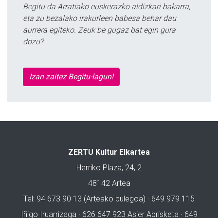
Begitu da Arratiako euskerazko aldizkari bakarra,
eta zu bezalako irakurleen babesa behar dau
aurrera egiteko. Zeuk be gugaz bat egin gura
dozu?
Izan zaitez Begitu-lagun!
ZERTU Kultur Elkartea
Herriko Plaza, 24, 2
48142 Artea
Tel: 94 673 90 13 (Arteako bulegoa) · 649 979 115
Iñigo Iruarrizaga · 626 647 923 Asier Abrisketa · 649