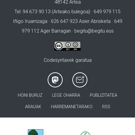
48142 Artea
Tel: 94 673 90 13 (Arteako bulegoa) · 649 979 115
Iñigo Iruarrizaga · 626 647 923 Asier Abrisketa · 649
979 112 Ager Barragan ·
begitu@begitu.eus
Codesyntaxek garatua
HONI BURUZ
LEGE OHARRA
PUBLIZITATEA
ARAUAK
HARREMANETARAKO
RSS