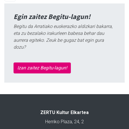
Egin zaitez Begitu-lagun!
Begitu da Arratiako euskerazko aldizkari bakarra,
eta zu bezalako irakurleen babesa behar dau
aurrera egiteko. Zeuk be gugaz bat egin gura
dozu?
Izan zaitez Begitu-lagun!
ZERTU Kultur Elkartea
Herriko Plaza, 24, 2