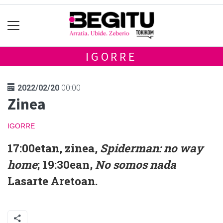
IGORRE
2022/02/20
00:00
Zinea
IGORRE
17:00etan, zinea,
Spiderman: no way
home
; 19:30ean,
No somos nada
Lasarte Aretoan.