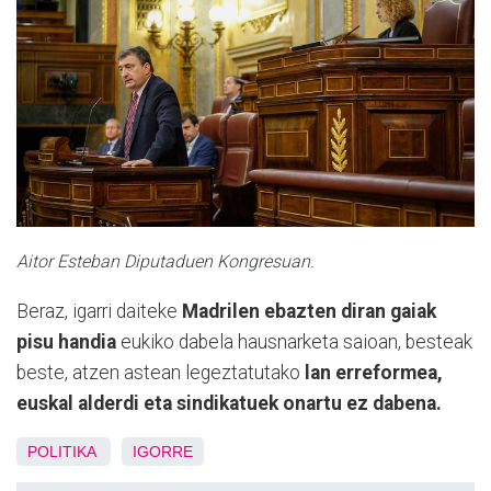
Aitor Esteban Diputaduen Kongresuan.
Beraz, igarri daiteke
Madrilen ebazten diran gaiak
pisu handia
eukiko dabela hausnarketa saioan, besteak
beste, atzen astean legeztatutako
lan erreformea,
euskal alderdi eta sindikatuek onartu ez dabena.
POLITIKA
IGORRE