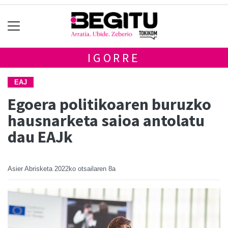
IGORRE
EAJ
Egoera politikoaren buruzko
hausnarketa saioa antolatu
dau EAJk
Asier Abrisketa
2022ko otsailaren 8a