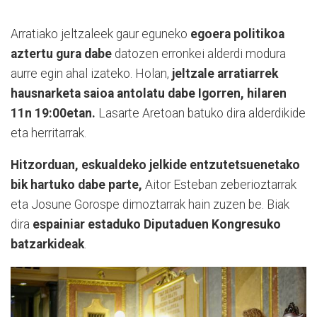
Arratiako jeltzaleek gaur eguneko
egoera politikoa
aztertu gura dabe
datozen erronkei alderdi modura
aurre egin ahal izateko. Holan,
jeltzale arratiarrek
hausnarketa saioa antolatu dabe Igorren, hilaren
11n 19:00etan.
Lasarte Aretoan batuko dira alderdikide
eta herritarrak.
Hitzorduan, eskualdeko jelkide entzutetsuenetako
bik hartuko dabe parte,
Aitor Esteban zeberioztarrak
eta Josune Gorospe dimoztarrak hain zuzen be. Biak
dira
espainiar estaduko Diputaduen Kongresuko
batzarkideak
.