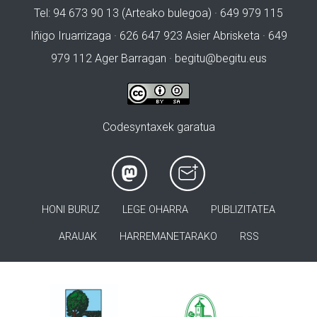
Tel: 94 673 90 13 (Arteako bulegoa) · 649 979 115
Iñigo Iruarrizaga · 626 647 923 Asier Abrisketa · 649
979 112 Ager Barragan ·
begitu@begitu.eus
Codesyntaxek garatua
HONI BURUZ
LEGE OHARRA
PUBLIZITATEA
ARAUAK
HARREMANETARAKO
RSS