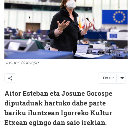
Josune Gorospe.
Entzun
Aitor Esteban eta Josune Gorospe
diputaduak hartuko dabe parte
bariku iluntzean Igorreko Kultur
Etxean egingo dan saio irekian.