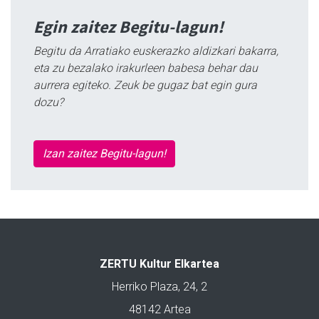
Egin zaitez Begitu-lagun!
Begitu da Arratiako euskerazko aldizkari bakarra,
eta zu bezalako irakurleen babesa behar dau
aurrera egiteko. Zeuk be gugaz bat egin gura
dozu?
Izan zaitez Begitu-lagun!
ZERTU Kultur Elkartea
Herriko Plaza, 24, 2
48142 Artea