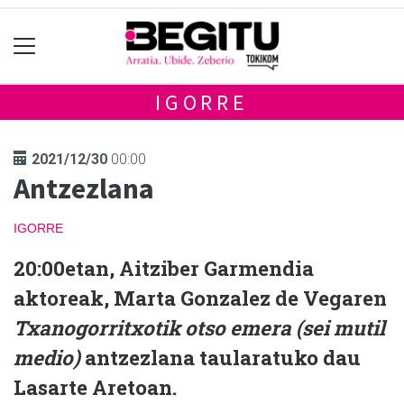
IGORRE
2021/12/30
00:00
Antzezlana
IGORRE
20:00etan, Aitziber Garmendia
aktoreak, Marta Gonzalez de Vegaren
Txanogorritxotik otso emera (sei mutil
medio)
antzezlana taularatuko dau
Lasarte Aretoan.