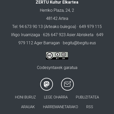
ZERTU Kultur Elkartea
Herriko Plaza, 24, 2
48142 Artea
Tel: 94 673 90 13 (Arteako bulegoa) · 649 979 115
Iñigo Iruarrizaga · 626 647 923 Asier Abrisketa · 649
979 112 Ager Barragan ·
begitu@begitu.eus
Codesyntaxek garatua
HONI BURUZ
LEGE OHARRA
PUBLIZITATEA
ARAUAK
HARREMANETARAKO
RSS