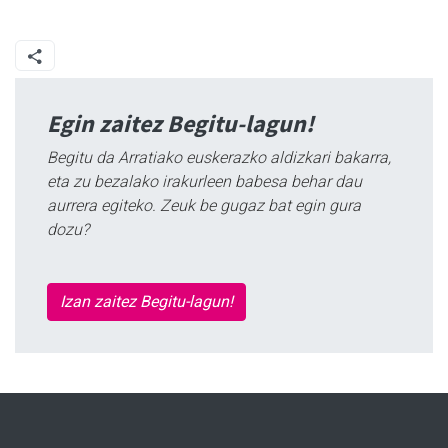
Egin zaitez Begitu-lagun!
Begitu da Arratiako euskerazko aldizkari bakarra,
eta zu bezalako irakurleen babesa behar dau
aurrera egiteko. Zeuk be gugaz bat egin gura
dozu?
Izan zaitez Begitu-lagun!