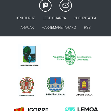
HONI BURUZ
LEGE OHARRA
PUBLIZITATEA
ARAUAK
HARREMANETARAKO
RSS