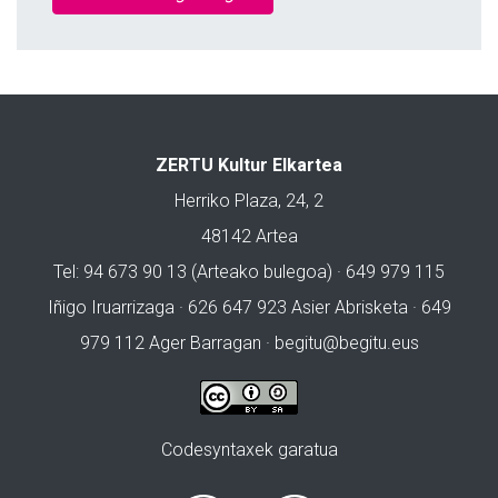
ZERTU Kultur Elkartea
Herriko Plaza, 24, 2
48142 Artea
Tel: 94 673 90 13 (Arteako bulegoa) · 649 979 115
Iñigo Iruarrizaga · 626 647 923 Asier Abrisketa · 649
979 112 Ager Barragan ·
begitu@begitu.eus
Codesyntaxek garatua