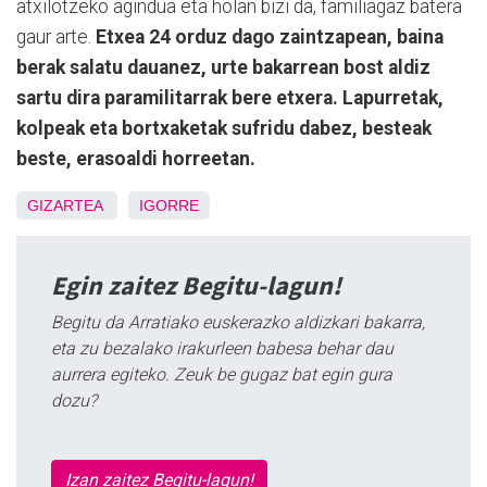
atxilotzeko agindua eta holan bizi da, familiagaz batera
gaur arte.
Etxea 24 orduz dago zaintzapean, baina
berak salatu dauanez, urte bakarrean bost aldiz
sartu dira paramilitarrak bere etxera. Lapurretak,
kolpeak eta bortxaketak sufridu dabez, besteak
beste, erasoaldi horreetan.
GIZARTEA
IGORRE
Egin zaitez Begitu-lagun!
Begitu da Arratiako euskerazko aldizkari bakarra,
eta zu bezalako irakurleen babesa behar dau
aurrera egiteko. Zeuk be gugaz bat egin gura
dozu?
Izan zaitez Begitu-lagun!