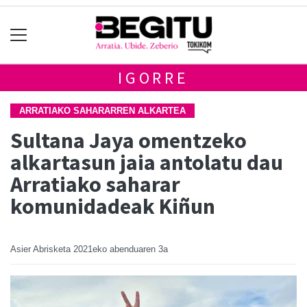
IGORRE
ARRATIAKO SAHARARREN ALKARTEA
Sultana Jaya omentzeko
alkartasun jaia antolatu dau
Arratiako saharar
komunidadeak Kiñun
Asier Abrisketa
2021eko abenduaren 3a