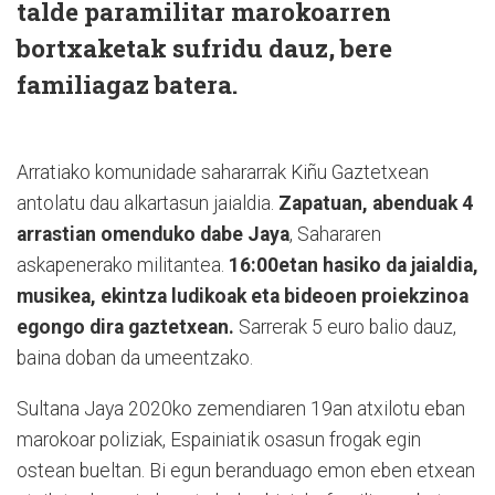
talde paramilitar marokoarren
bortxaketak sufridu dauz, bere
familiagaz batera.
Arratiako komunidade sahararrak Kiñu Gaztetxean
antolatu dau alkartasun jaialdia.
Zapatuan, abenduak 4
arrastian omenduko dabe Jaya
, Sahararen
askapenerako militantea.
16:00etan hasiko da jaialdia,
musikea, ekintza ludikoak eta bideoen proiekzinoa
egongo dira gaztetxean.
Sarrerak 5 euro balio dauz,
baina doban da umeentzako.
Sultana Jaya 2020ko zemendiaren 19an atxilotu eban
marokoar poliziak, Espainiatik osasun frogak egin
ostean bueltan. Bi egun beranduago emon eben etxean