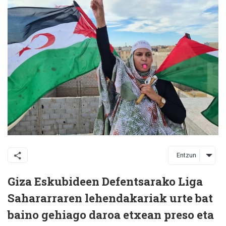
Entzun
Giza Eskubideen Defentsarako Liga
Sahararraren lehendakariak urte bat
baino gehiago daroa etxean preso eta