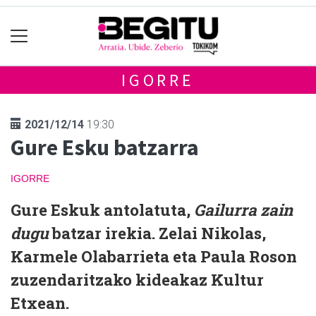
IGORRE
2021/12/14
19:30
Gure Esku batzarra
IGORRE
Gure Eskuk antolatuta,
Gailurra zain
dugu
batzar irekia. Zelai Nikolas,
Karmele Olabarrieta eta Paula Roson
zuzendaritzako kideakaz Kultur
Etxean.