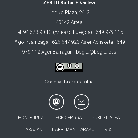
ZERTU Kultur Elkartea
Herriko Plaza, 24, 2
48142 Artea
Tel: 94 673 90 13 (Arteako bulegoa) · 649 979 115
Iñigo Iruarrizaga · 626 647 923 Asier Abrisketa · 649
979 112 Ager Barragan ·
begitu@begitu.eus
Codesyntaxek garatua
HONI BURUZ
LEGE OHARRA
PUBLIZITATEA
ARAUAK
HARREMANETARAKO
RSS