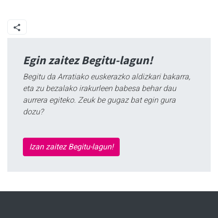
Egin zaitez Begitu-lagun!
Begitu da Arratiako euskerazko aldizkari bakarra,
eta zu bezalako irakurleen babesa behar dau
aurrera egiteko. Zeuk be gugaz bat egin gura
dozu?
Izan zaitez Begitu-lagun!