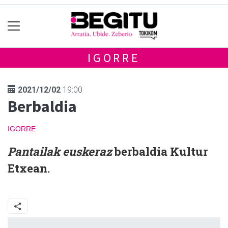
IGORRE
2021/12/02
19:00
Berbaldia
IGORRE
Pantailak euskeraz
berbaldia Kultur
Etxean.