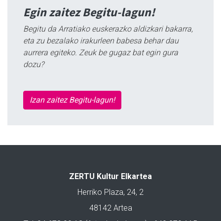
Egin zaitez Begitu-lagun!
Begitu da Arratiako euskerazko aldizkari bakarra,
eta zu bezalako irakurleen babesa behar dau
aurrera egiteko. Zeuk be gugaz bat egin gura
dozu?
Izan zaitez Begitu-lagun!
ZERTU Kultur Elkartea
Herriko Plaza, 24, 2
48142 Artea