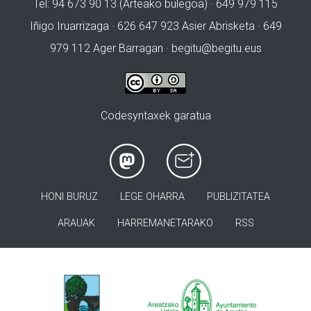
Tel: 94 673 90 13 (Arteako bulegoa) · 649 979 115
Iñigo Iruarrizaga · 626 647 923 Asier Abrisketa · 649
979 112 Ager Barragan ·
begitu@begitu.eus
Codesyntaxek garatua
HONI BURUZ
LEGE OHARRA
PUBLIZITATEA
ARAUAK
HARREMANETARAKO
RSS