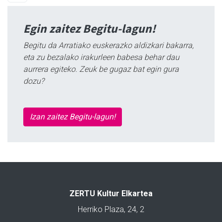
Egin zaitez Begitu-lagun!
Begitu da Arratiako euskerazko aldizkari bakarra,
eta zu bezalako irakurleen babesa behar dau
aurrera egiteko. Zeuk be gugaz bat egin gura
dozu?
Izan zaitez Begitu-lagun!
ZERTU Kultur Elkartea
Herriko Plaza, 24, 2