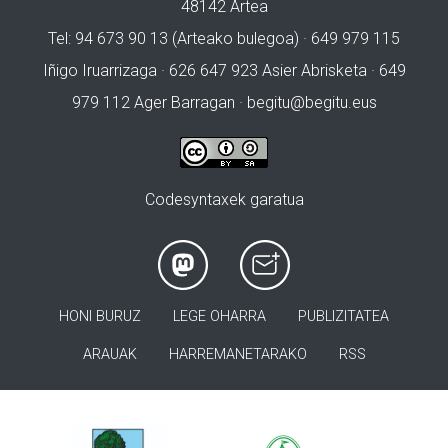
48142 Artea
Tel: 94 673 90 13 (Arteako bulegoa) · 649 979 115
Iñigo Iruarrizaga · 626 647 923 Asier Abrisketa · 649
979 112 Ager Barragan ·
begitu@begitu.eus
Codesyntaxek garatua
HONI BURUZ
LEGE OHARRA
PUBLIZITATEA
ARAUAK
HARREMANETARAKO
RSS