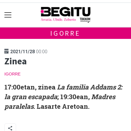
IGORRE
2021/11/28
00:00
Zinea
IGORRE
17:00etan, zinea
La familia Addams 2:
la gran escapada
; 19:30ean,
Madres
paralelas
. Lasarte Aretoan.