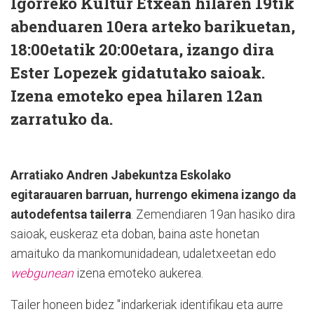
Igorreko Kultur Etxean hilaren 19tik
abenduaren 10era arteko barikuetan,
18:00etatik 20:00etara, izango dira
Ester Lopezek gidatutako saioak.
Izena emoteko epea hilaren 12an
zarratuko da.
Arratiako Andren Jabekuntza Eskolako
egitarauaren barruan, hurrengo ekimena izango da
autodefentsa tailerra
. Zemendiaren 19an hasiko dira
saioak, euskeraz eta doban, baina aste honetan
amaituko da mankomunidadean, udaletxeetan edo
webgunean
izena emoteko aukerea.
Tailer honeen bidez "indarkeriak identifikau eta aurre