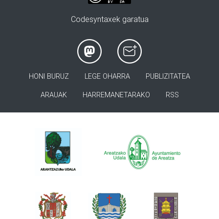
Codesyntaxek garatua
HONI BURUZ
LEGE OHARRA
PUBLIZITATEA
ARAUAK
HARREMANETARAKO
RSS