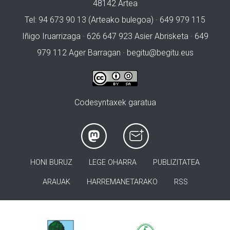
48142 Artea
Tel: 94 673 90 13 (Arteako bulegoa) · 649 979 115
Iñigo Iruarrizaga · 626 647 923 Asier Abrisketa · 649
979 112 Ager Barragan ·
begitu@begitu.eus
Codesyntaxek garatua
HONI BURUZ
LEGE OHARRA
PUBLIZITATEA
ARAUAK
HARREMANETARAKO
RSS