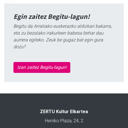
Egin zaitez Begitu-lagun!
Begitu da Arratiako euskerazko aldizkari bakarra,
eta zu bezalako irakurleen babesa behar dau
aurrera egiteko. Zeuk be gugaz bat egin gura
dozu?
Izan zaitez Begitu-lagun!
ZERTU Kultur Elkartea
Herriko Plaza, 24, 2