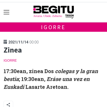
IGORRE
2021/11/14
00:00
Zinea
IGORRE
17:30ean, zinea Dos
colegas y la gran
bestia
; 19:30ean,
Eráse una vez en
Euskadi
Lasarte Aretoan.