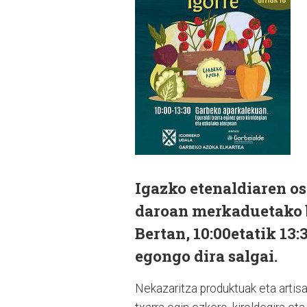
Igazko etenaldiaren os
daroan merkaduetako b
Bertan, 10:00etatik 13
egongo dira salgai.
Nekazaritza produktuak eta artis