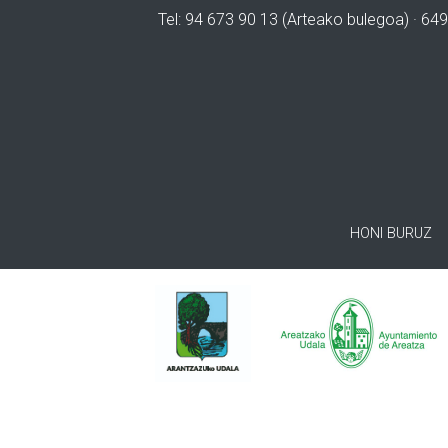
Tel: 94 673 90 13 (Arteako bulegoa) · 649
HONI BURUZ