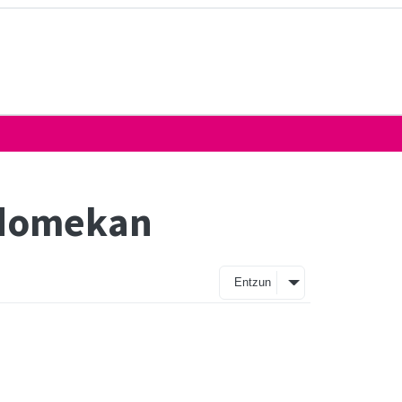
 domekan
Entzun