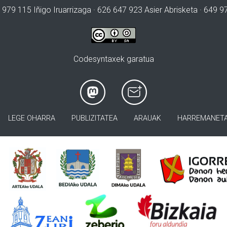
 979 115 Iñigo Iruarrizaga · 626 647 923 Asier Abrisketa · 649 
Codesyntaxek garatua
LEGE OHARRA
PUBLIZITATEA
ARAUAK
HARREMANET