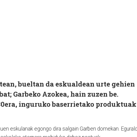
tean, bueltan da eskualdean urte gehien
at; Garbeko Azokea, hain zuzen be.
:30era, inguruko baserrietako produktuak
auen eskulanak egongo dira salgain Garben domekan. Egurald