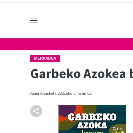
MERKADUA
Garbeko Azokea 
Asier Abrisketa
2021eko urriaren 8a