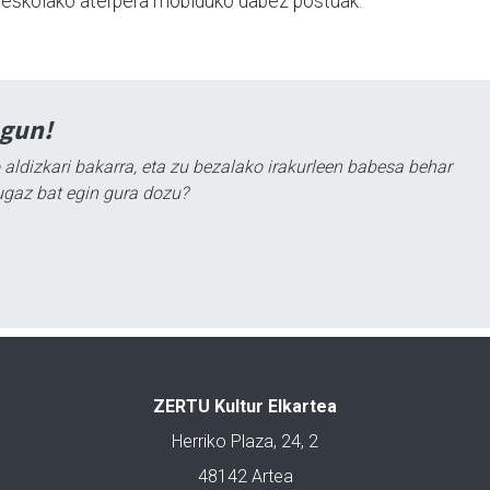
ta eskolako aterpera mobiduko dabez postuak.
agun!
 aldizkari bakarra, eta zu bezalako irakurleen babesa behar
ugaz bat egin gura dozu?
ZERTU Kultur Elkartea
Herriko Plaza, 24, 2
48142 Artea