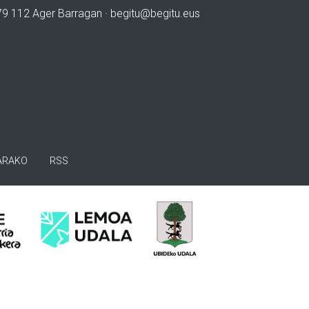
979 112 Ager Barragan ·
begitu@begitu.eus
ARAKO
RSS