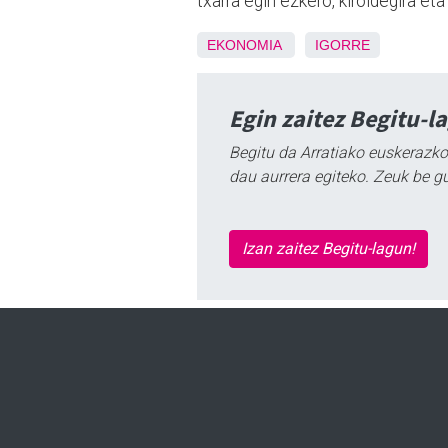
txarra egin ezkero, kiroldegira e
EKONOMIA
IGORRE
Egin zaitez Begitu-l
Begitu da Arratiako euskerazko
dau aurrera egiteko. Zeuk be g
Izan zaitez Begitu-lagun!