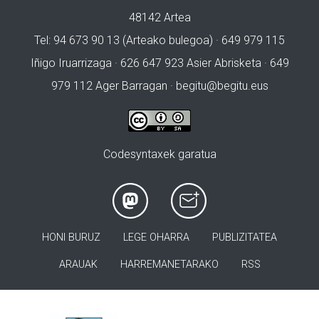
48142 Artea
Tel: 94 673 90 13 (Arteako bulegoa) · 649 979 115
Iñigo Iruarrizaga · 626 647 923 Asier Abrisketa · 649
979 112 Ager Barragan ·
begitu@begitu.eus
Codesyntaxek garatua
HONI BURUZ
LEGE OHARRA
PUBLIZITATEA
ARAUAK
HARREMANETARAKO
RSS