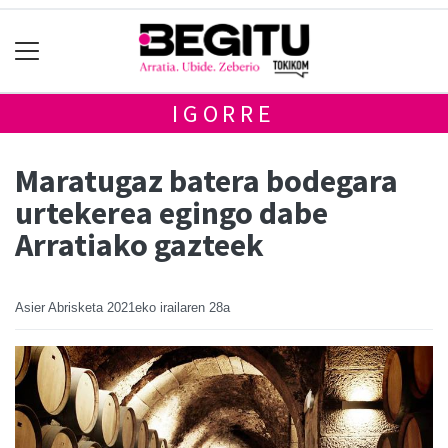
IGORRE
Maratugaz batera bodegara
urtekerea egingo dabe
Arratiako gazteek
Asier Abrisketa
2021eko irailaren 28a