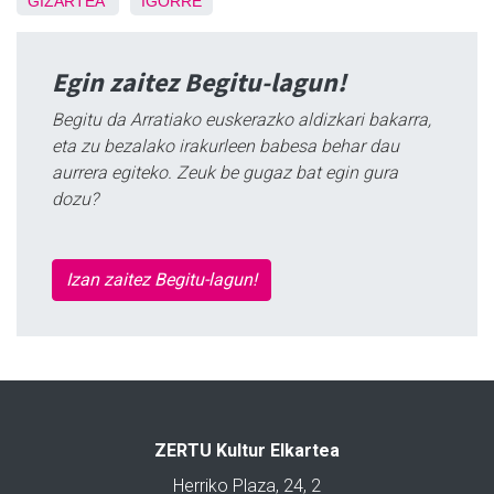
GIZARTEA
IGORRE
Egin zaitez Begitu-lagun!
Begitu da Arratiako euskerazko aldizkari bakarra,
eta zu bezalako irakurleen babesa behar dau
aurrera egiteko. Zeuk be gugaz bat egin gura
dozu?
Izan zaitez Begitu-lagun!
ZERTU Kultur Elkartea
Herriko Plaza, 24, 2