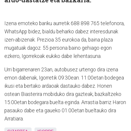
Izena emoteko bariku aurretik 688 898 765 telefonora,
WhatsApp bidez, bialdu beharko dabez interesdunak
izen-abizenak. Prezioa 35 eurokoa da, baina plaza
mugatuak dagoz. 55 persona baino gehiago egon
ezkero, Igorrekoak eukiko dabe lehentasuna.
Urri bigarrenaren 23an, autobusez urtengo dira izena
emon dabenak, Igorretik 09:30ean. 11:00etan bodegea
ikusi eta bertako ardaoak dastauko dabez. Honen
ostean Biasterira mobiduko dira gazteak, bazkaltzeko
15:00etan bodegara buelta eginda. Arrastia barriz Haron
pasauko dabe eta gaueko 01:00etan bueltauko dira
Arratiara.