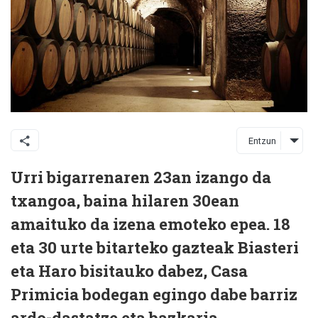
Entzun
Urri bigarrenaren 23an izango da
txangoa, baina hilaren 30ean
amaituko da izena emoteko epea. 18
eta 30 urte bitarteko gazteak Biasteri
eta Haro bisitauko dabez, Casa
Primicia bodegan egingo dabe barriz
ardo-dastatze eta bazkaria.