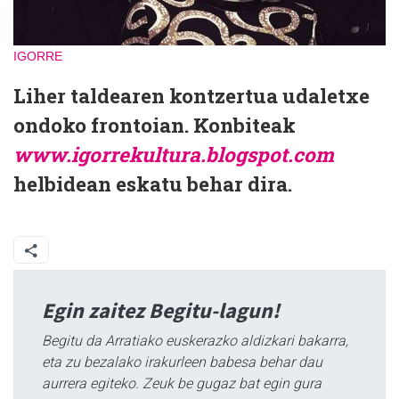
IGORRE
Liher taldearen kontzertua udaletxe
ondoko frontoian. Konbiteak
www.igorrekultura.blogspot.com
helbidean eskatu behar dira.
Egin zaitez Begitu-lagun!
Begitu da Arratiako euskerazko aldizkari bakarra,
eta zu bezalako irakurleen babesa behar dau
aurrera egiteko. Zeuk be gugaz bat egin gura