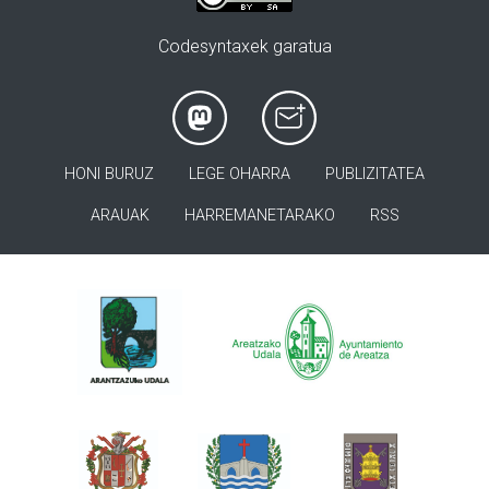
Codesyntaxek garatua
HONI BURUZ
LEGE OHARRA
PUBLIZITATEA
ARAUAK
HARREMANETARAKO
RSS