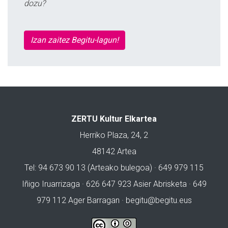
dozu?
Izan zaitez Begitu-lagun!
ZERTU Kultur Elkartea
Herriko Plaza, 24, 2
48142 Artea
Tel: 94 673 90 13 (Arteako bulegoa) · 649 979 115
Iñigo Iruarrizaga · 626 647 923 Asier Abrisketa · 649
979 112 Ager Barragan ·
begitu@begitu.eus