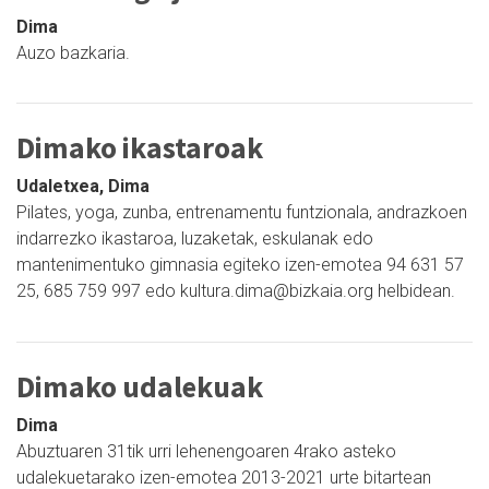
Dima
Auzo bazkaria.
Dimako ikastaroak
Udaletxea, Dima
Pilates, yoga, zunba, entrenamentu funtzionala, andrazkoen
indarrezko ikastaroa, luzaketak, eskulanak edo
mantenimentuko gimnasia egiteko izen-emotea 94 631 57
25, 685 759 997 edo kultura.dima@bizkaia.org helbidean.
Dimako udalekuak
Dima
Abuztuaren 31tik urri lehenengoaren 4rako asteko
udalekuetarako izen-emotea 2013-2021 urte bitartean