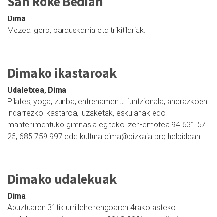
San Roke Bedian
Dima
Mezea; gero, barauskarria eta trikitilariak.
Dimako ikastaroak
Udaletxea, Dima
Pilates, yoga, zunba, entrenamentu funtzionala, andrazkoen
indarrezko ikastaroa, luzaketak, eskulanak edo
mantenimentuko gimnasia egiteko izen-emotea 94 631 57
25, 685 759 997 edo kultura.dima@bizkaia.org helbidean.
Dimako udalekuak
Dima
Abuztuaren 31tik urri lehenengoaren 4rako asteko