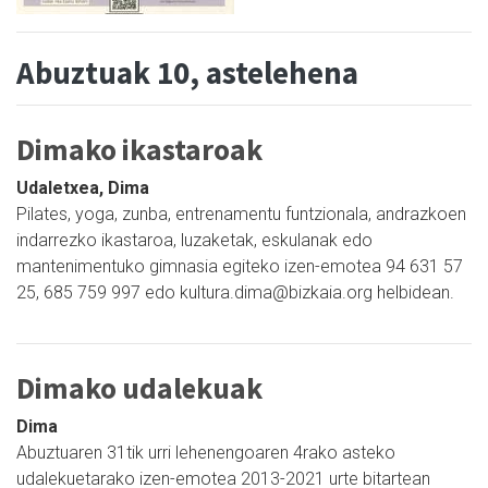
Abuztuak 10, astelehena
Dimako ikastaroak
Udaletxea, Dima
Pilates, yoga, zunba, entrenamentu funtzionala, andrazkoen
indarrezko ikastaroa, luzaketak, eskulanak edo
mantenimentuko gimnasia egiteko izen-emotea 94 631 57
25, 685 759 997 edo kultura.dima@bizkaia.org helbidean.
Dimako udalekuak
Dima
Abuztuaren 31tik urri lehenengoaren 4rako asteko
udalekuetarako izen-emotea 2013-2021 urte bitartean