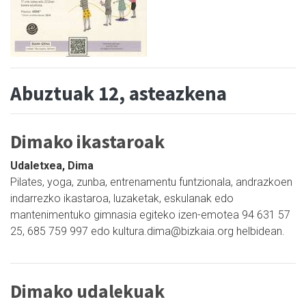
Abuztuak 12, asteazkena
Dimako ikastaroak
Udaletxea, Dima
Pilates, yoga, zunba, entrenamentu funtzionala, andrazkoen
indarrezko ikastaroa, luzaketak, eskulanak edo
mantenimentuko gimnasia egiteko izen-emotea 94 631 57
25, 685 759 997 edo kultura.dima@bizkaia.org helbidean.
Dimako udalekuak