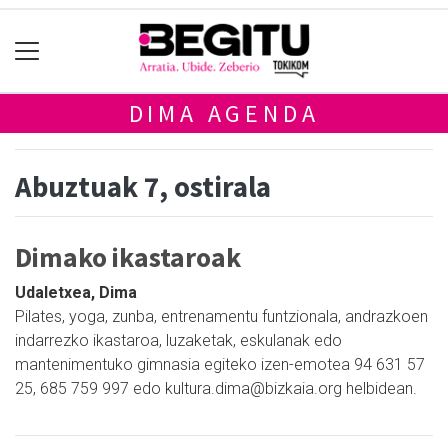
DIMA AGENDA
Abuztuak 7, ostirala
Dimako ikastaroak
Udaletxea, Dima
Pilates, yoga, zunba, entrenamentu funtzionala, andrazkoen
indarrezko ikastaroa, luzaketak, eskulanak edo
mantenimentuko gimnasia egiteko izen-emotea 94 631 57
25, 685 759 997 edo kultura.dima@bizkaia.org helbidean.