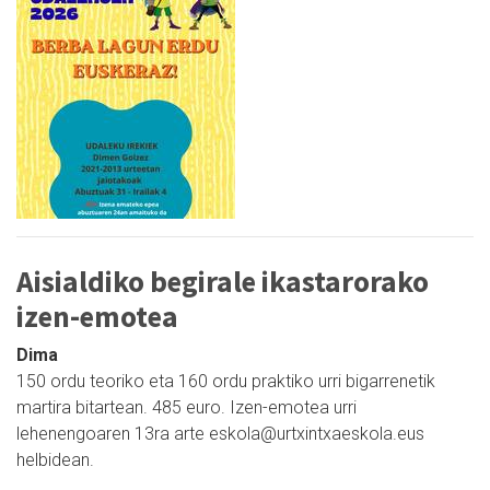
Aisialdiko begirale ikastarorako
izen-emotea
Dima
150 ordu teoriko eta 160 ordu praktiko urri bigarrenetik
martira bitartean. 485 euro. Izen-emotea urri
lehenengoaren 13ra arte eskola@urtxintxaeskola.eus
helbidean.