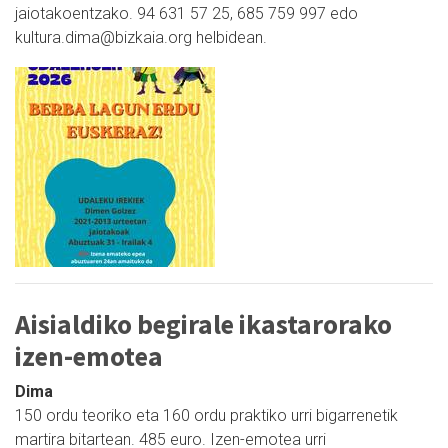
jaiotakoentzako. 94 631 57 25, 685 759 997 edo
kultura.dima@bizkaia.org helbidean.
Aisialdiko begirale ikastarorako
izen-emotea
Dima
150 ordu teoriko eta 160 ordu praktiko urri bigarrenetik
martira bitartean. 485 euro. Izen-emotea urri