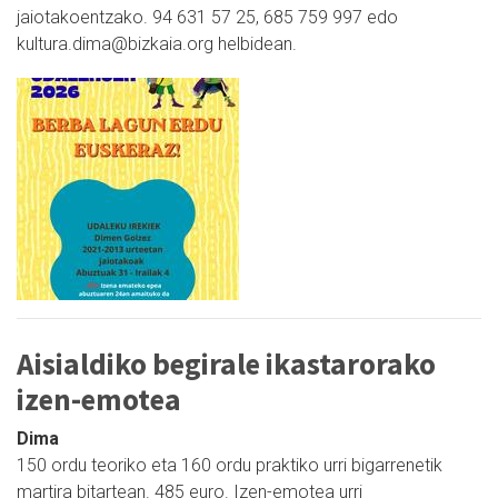
jaiotakoentzako. 94 631 57 25, 685 759 997 edo
kultura.dima@bizkaia.org helbidean.
Aisialdiko begirale ikastarorako
izen-emotea
Dima
150 ordu teoriko eta 160 ordu praktiko urri bigarrenetik
martira bitartean. 485 euro. Izen-emotea urri