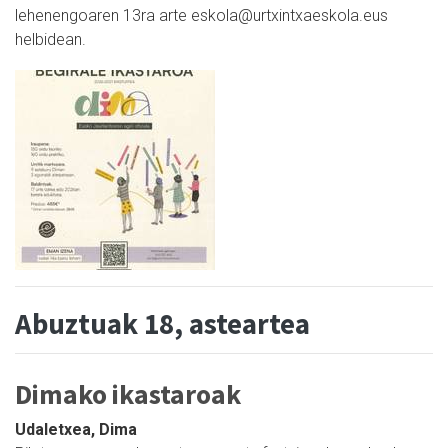
lehenengoaren 13ra arte eskola@urtxintxaeskola.eus
helbidean.
Abuztuak 18, asteartea
Dimako ikastaroak
Udaletxea, Dima