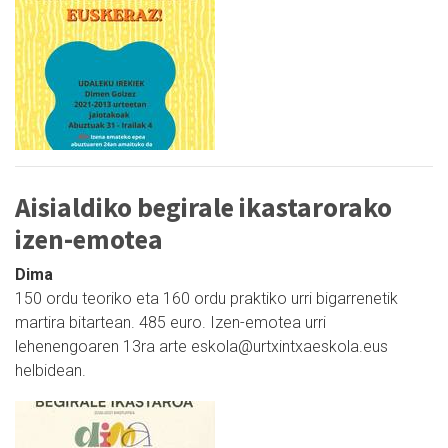
Aisialdiko begirale ikastarorako
izen-emotea
Dima
150 ordu teoriko eta 160 ordu praktiko urri bigarrenetik
martira bitartean. 485 euro. Izen-emotea urri
lehenengoaren 13ra arte eskola@urtxintxaeskola.eus
helbidean.