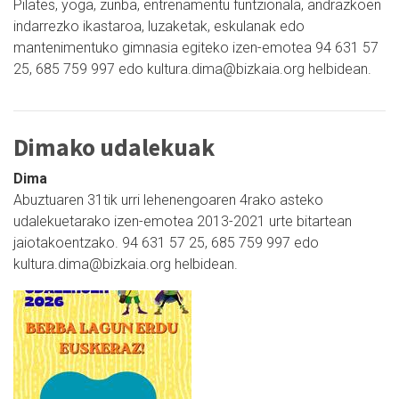
Pilates, yoga, zunba, entrenamentu funtzionala, andrazkoen
indarrezko ikastaroa, luzaketak, eskulanak edo
mantenimentuko gimnasia egiteko izen-emotea 94 631 57
25, 685 759 997 edo kultura.dima@bizkaia.org helbidean.
Dimako udalekuak
Dima
Abuztuaren 31tik urri lehenengoaren 4rako asteko
udalekuetarako izen-emotea 2013-2021 urte bitartean
jaiotakoentzako. 94 631 57 25, 685 759 997 edo
kultura.dima@bizkaia.org helbidean.