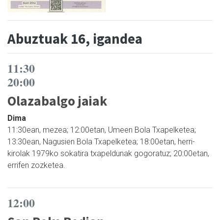
Abuztuak 16, igandea
11:30
20:00
Olazabalgo jaiak
Dima
11:30ean, mezea; 12:00etan, Umeen Bola Txapelketea;
13:30ean, Nagusien Bola Txapelketea; 18:00etan, herri-
kirolak 1979ko sokatira txapeldunak gogoratuz; 20:00etan,
errifen zozketea.
12:00