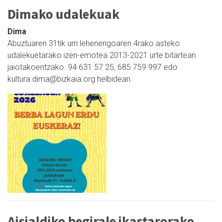
Dimako udalekuak
Dima
Abuztuaren 31tik urri lehenengoaren 4rako asteko
udalekuetarako izen-emotea 2013-2021 urte bitartean
jaiotakoentzako. 94 631 57 25, 685 759 997 edo
kultura.dima@bizkaia.org helbidean.
Aisialdiko begirale ikastarorako