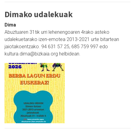
Dimako udalekuak
Dima
Abuztuaren 31tik urri lehenengoaren 4rako asteko
udalekuetarako izen-emotea 2013-2021 urte bitartean
jaiotakoentzako. 94 631 57 25, 685 759 997 edo
kultura.dima@bizkaia.org helbidean.