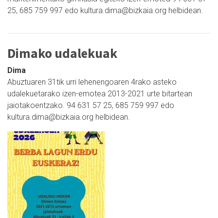
25, 685 759 997 edo kultura.dima@bizkaia.org helbidean.
Dimako udalekuak
Dima
Abuztuaren 31tik urri lehenengoaren 4rako asteko
udalekuetarako izen-emotea 2013-2021 urte bitartean
jaiotakoentzako. 94 631 57 25, 685 759 997 edo
kultura.dima@bizkaia.org helbidean.