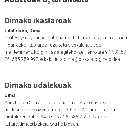
Dimako ikastaroak
Udaletxea, Dima
Pilates, yoga, zunba, entrenamentu funtzionala, andrazkoen
indarrezko ikastaroa, luzaketak, eskulanak edo
mantenimentuko gimnasia egiteko izen-emotea 94 631 57
25, 685 759 997 edo kultura.dima@bizkaia.org helbidean.
Dimako udalekuak
Dima
Abuztuaren 31tik urri lehenengoaren 4rako asteko
udalekuetarako izen-emotea 2013-2021 urte bitartean
jaiotakoentzako. 94 631 57 25, 685 759 997 edo
kultura.dima@bizkaia.org helbidean.