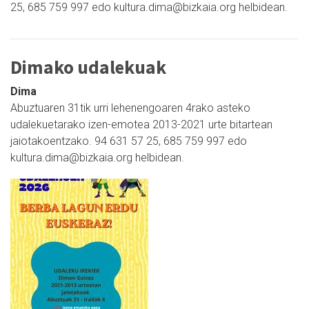
25, 685 759 997 edo kultura.dima@bizkaia.org helbidean.
Dimako udalekuak
Dima
Abuztuaren 31tik urri lehenengoaren 4rako asteko
udalekuetarako izen-emotea 2013-2021 urte bitartean
jaiotakoentzako. 94 631 57 25, 685 759 997 edo
kultura.dima@bizkaia.org helbidean.