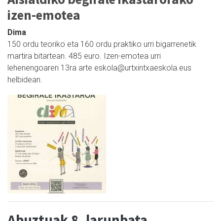
izen-emotea
Dima
150 ordu teoriko eta 160 ordu praktiko urri bigarrenetik
martira bitartean. 485 euro. Izen-emotea urri
lehenengoaren 13ra arte eskola@urtxintxaeskola.eus
helbidean.
Abuztuak 8, larunbata