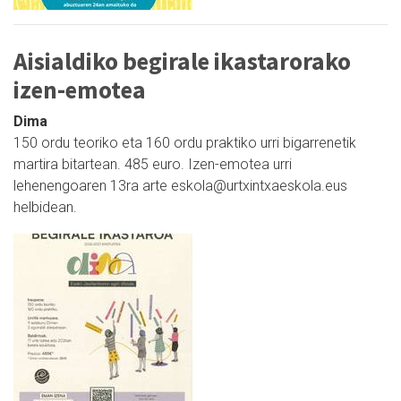
Aisialdiko begirale ikastarorako
izen-emotea
Dima
150 ordu teoriko eta 160 ordu praktiko urri bigarrenetik
martira bitartean. 485 euro. Izen-emotea urri
lehenengoaren 13ra arte eskola@urtxintxaeskola.eus
helbidean.