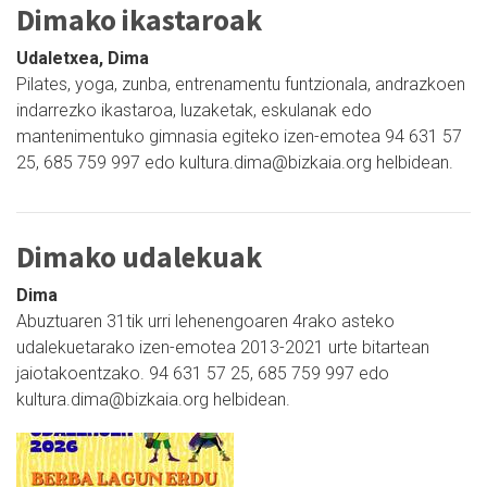
Dimako ikastaroak
Udaletxea, Dima
Pilates, yoga, zunba, entrenamentu funtzionala, andrazkoen
indarrezko ikastaroa, luzaketak, eskulanak edo
mantenimentuko gimnasia egiteko izen-emotea 94 631 57
25, 685 759 997 edo kultura.dima@bizkaia.org helbidean.
Dimako udalekuak
Dima
Abuztuaren 31tik urri lehenengoaren 4rako asteko
udalekuetarako izen-emotea 2013-2021 urte bitartean
jaiotakoentzako. 94 631 57 25, 685 759 997 edo
kultura.dima@bizkaia.org helbidean.