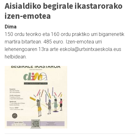
Aisialdiko begirale ikastarorako
izen-emotea
Dima
150 ordu teoriko eta 160 ordu praktiko urri bigarrenetik
martira bitartean. 485 euro. Izen-emotea urri
lehenengoaren 13ra arte eskola@urtxintxaeskola.eus
helbidean.