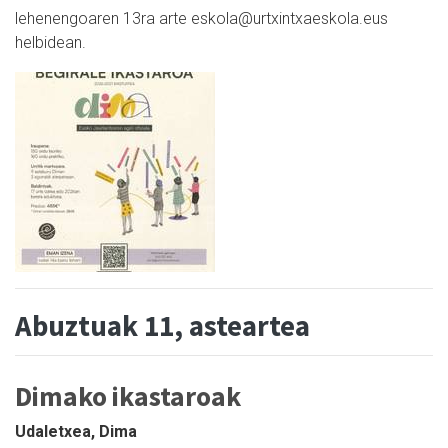
lehenengoaren 13ra arte eskola@urtxintxaeskola.eus
helbidean.
Abuztuak 11, asteartea
Dimako ikastaroak
Udaletxea, Dima