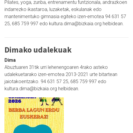
Pilates, yoga, zunba, entrenamentu funtzionala, andrazkoen
indarrezko ikastaroa, luzaketak, eskulanak edo
mantenimentuko gimnasia egiteko izen-emotea 94 631 57
25, 685 759 997 edo kultura.dima@bizkaia.org helbidean.
Dimako udalekuak
Dima
Abuztuaren 31tik urri lehenengoaren 4rako asteko
udalekuetarako izen-emotea 2013-2021 urte bitartean
jaiotakoentzako. 94 631 57 25, 685 759 997 edo
kultura.dima@bizkaia.org helbidean.