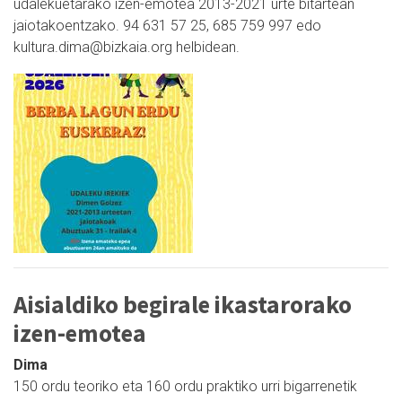
udalekuetarako izen-emotea 2013-2021 urte bitartean
jaiotakoentzako. 94 631 57 25, 685 759 997 edo
kultura.dima@bizkaia.org helbidean.
Aisialdiko begirale ikastarorako
izen-emotea
Dima
150 ordu teoriko eta 160 ordu praktiko urri bigarrenetik