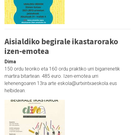
Aisialdiko begirale ikastarorako
izen-emotea
Dima
150 ordu teoriko eta 160 ordu praktiko urri bigarrenetik
martira bitartean. 485 euro. Izen-emotea urri
lehenengoaren 13ra arte eskola@urtxintxaeskola.eus
helbidean.