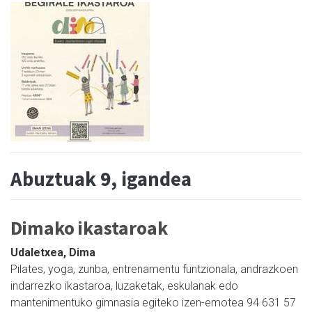
Abuztuak 9, igandea
Dimako ikastaroak
Udaletxea, Dima
Pilates, yoga, zunba, entrenamentu funtzionala, andrazkoen
indarrezko ikastaroa, luzaketak, eskulanak edo
mantenimentuko gimnasia egiteko izen-emotea 94 631 57