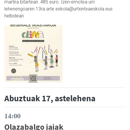
martira bitartean. 485 euro. Izen-emotea urri
lehenengoaren 13ra arte eskola@urtxintxaeskola.eus
helbidean.
Abuztuak 17, astelehena
14:00
Olazabalgo jaiak