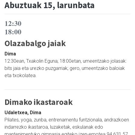
Abuztuak 15, larunbata
12:30
18:00
Olazabalgo jaiak
Dima
12:30ean, Txakolin Eguna; 18:00etan, umeentzako jolasak:
bits jaia eta urezko puzgarriak; gero, umeentzako baloiak
eta txokolatea.
Dimako ikastaroak
Udaletxea, Dima
Pilates, yoga, zunba, entrenamentu funtzionala, andrazkoen
indarrezko ikastaroa, luzaketak, eskulanak edo
mantenimentuko gimnasia egiteko izen-emotea 94 631 57