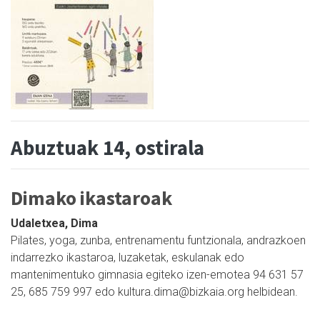
Abuztuak 14, ostirala
Dimako ikastaroak
Udaletxea, Dima
Pilates, yoga, zunba, entrenamentu funtzionala, andrazkoen
indarrezko ikastaroa, luzaketak, eskulanak edo
mantenimentuko gimnasia egiteko izen-emotea 94 631 57
25, 685 759 997 edo kultura.dima@bizkaia.org helbidean.