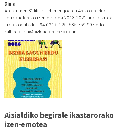
Dima
Abuztuaren 31tik urri lehenengoaren 4rako asteko
udalekuetarako izen-emotea 2013-2021 urte bitartean
jaiotakoentzako. 94 631 57 25, 685 759 997 edo
kultura.dima@bizkaia.org helbidean.
Aisialdiko begirale ikastarorako
izen-emotea