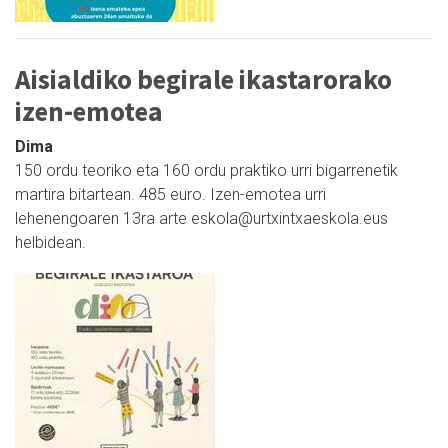
Aisialdiko begirale ikastarorako
izen-emotea
Dima
150 ordu teoriko eta 160 ordu praktiko urri bigarrenetik
martira bitartean. 485 euro. Izen-emotea urri
lehenengoaren 13ra arte eskola@urtxintxaeskola.eus
helbidean.