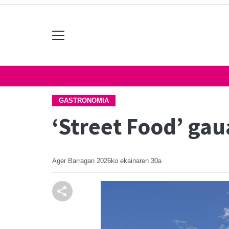
GASTRONOMIA
‘Street Food’ ga
Ager Barragan
2026ko ekainaren 30a