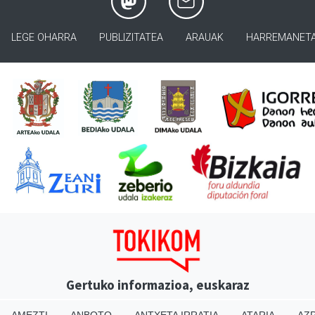
LEGE OHARRA
PUBLIZITATEA
ARAUAK
HARREMANET
Gertuko informazioa, euskaraz