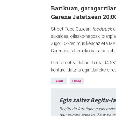
Barikuan, garagarrilar
Garena Jatetxean 20:00
Street Food Gauean,
foodtruck
-a
sukaldea, oilasko-hegoak, txanpia
Zigor DZ-ren musikeagaz eta MAR
Garenako tabernako barra be zaba
Izen-emotea doban da eta 94 631
kontura idatzita egin daiteke erre
JAIAK
DIMA
Egin zaitez Begitu-l
Begitu da Arratiako euskerazko
dau aurrera egiteko. Zeuk be g