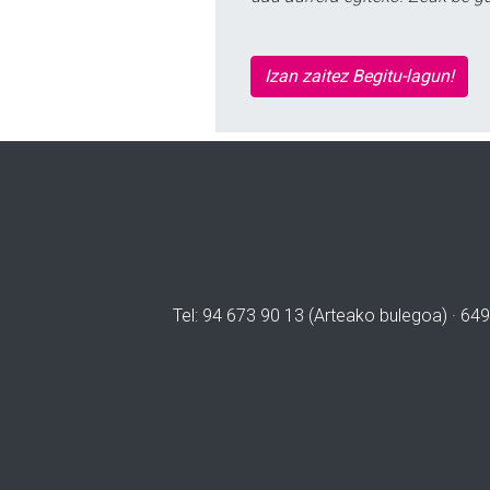
Izan zaitez Begitu-lagun!
Tel: 94 673 90 13 (Arteako bulegoa) · 649