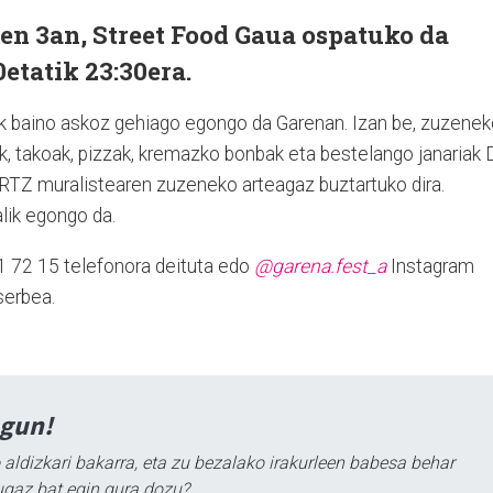
en 3an, Street Food Gaua ospatuko da
etatik 23:30era.
k baino askoz gehiago egongo da Garenan. Izan be, zuzene
k, takoak, pizzak, kremazko bonbak eta bestelango janariak 
TZ muralistearen zuzeneko arteagaz buztartuko dira.
lik egongo da.
 72 15 telefonora deituta edo
@garena.fest_a
Instagram
serbea.
agun!
 aldizkari bakarra, eta zu bezalako irakurleen babesa behar
ugaz bat egin gura dozu?