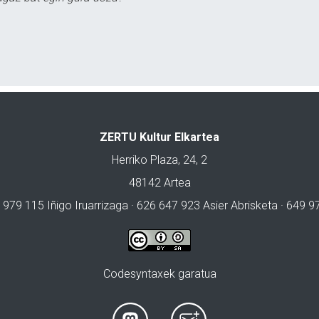
ZERTU Kultur Elkartea
Herriko Plaza, 24, 2
48142 Artea
 979 115 Iñigo Iruarrizaga · 626 647 923 Asier Abrisketa · 649 
Codesyntaxek garatua