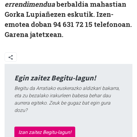
errendimendua
berbaldia mahastian
Gorka Lupiañezen eskutik. Izen-
emotea doban 94 631 72 15 telefonoan.
Garena jatetxean.
Egin zaitez Begitu-lagun!
Begitu da Arratiako euskerazko aldizkari bakarra,
eta zu bezalako irakurleen babesa behar dau
aurrera egiteko. Zeuk be gugaz bat egin gura
dozu?
Izan zaitez Begitu-lagun!