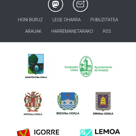
HONI BURUZ
LEGE OHARRA
PUBLIZITATEA
ARAUAK
HARREMANETARAKO
RSS