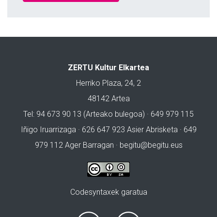
ZERTU Kultur Elkartea
Herriko Plaza, 24, 2
48142 Artea
Tel: 94 673 90 13 (Arteako bulegoa) · 649 979 115
Iñigo Iruarrizaga · 626 647 923 Asier Abrisketa · 649
979 112 Ager Barragan ·
begitu@begitu.eus
Codesyntaxek garatua