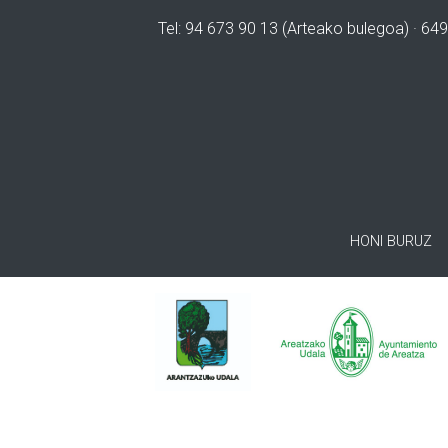
Tel: 94 673 90 13 (Arteako bulegoa) · 649
HONI BURUZ