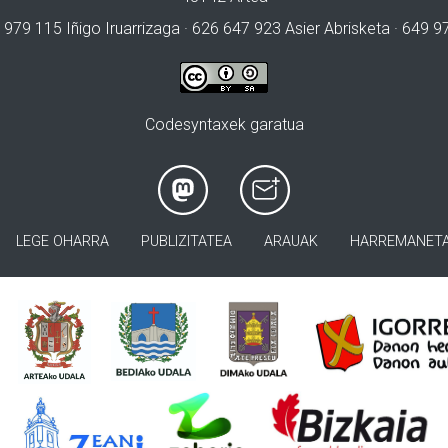
 979 115 Iñigo Iruarrizaga · 626 647 923 Asier Abrisketa · 649 
Codesyntaxek garatua
LEGE OHARRA
PUBLIZITATEA
ARAUAK
HARREMANET