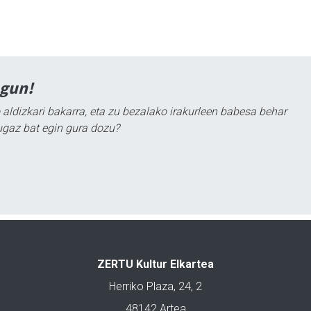
agun!
 aldizkari bakarra, eta zu bezalako irakurleen babesa behar
ugaz bat egin gura dozu?
ZERTU Kultur Elkartea
Herriko Plaza, 24, 2
48142 Artea