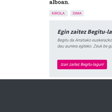
alboan.
KIROLA
DIMA
Egin zaitez Begitu-l
Begitu da Arratiako euskerazko
dau aurrera egiteko. Zeuk be g
Izan zaitez Begitu-lagun!