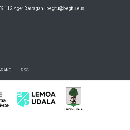
979 112 Ager Barragan ·
begitu@begitu.eus
ARAKO
RSS