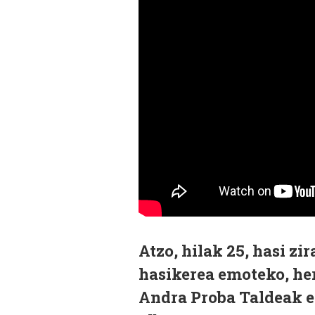
Atzo, hilak 25, hasi z
hasikerea emoteko, he
Andra Proba Taldeak e