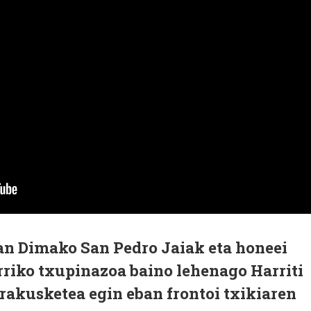
iran Dimako San Pedro Jaiak eta honeei
rriko txupinazoa baino lehenago Harriti
rakusketea egin eban frontoi txikiaren