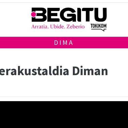
DIMA
 erakustaldia Diman