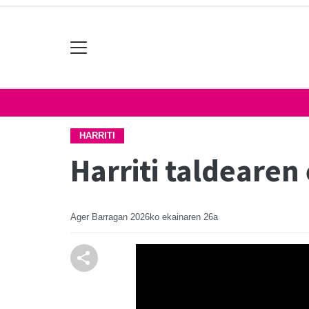
HARRITI
Harriti taldearen
Ager Barragan
2026ko ekainaren 26a