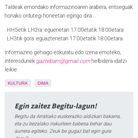
Taldeak emondako informazinoaren arabera, entseguak
honako ordutegi honeetan egingo dira:
· HH5etik LH2ra: eguenetan 17:00etatik 18:00etara.
· LH3tik gora: eguaztenetan 17:00etatik 18:00etara.
Informazino gehiago eskuratu edo izena emoteko,
interesdunek
gaztebarri@gmail.com
helbidera idatzi
leikie.
KULTURA
DIMA
Egin zaitez Begitu-lagun!
Begitu da Arratiako euskerazko aldizkari bakarra,
eta zu bezalako irakurleen babesa behar dau
aurrera egiteko. Zeuk be gugaz bat egin gura