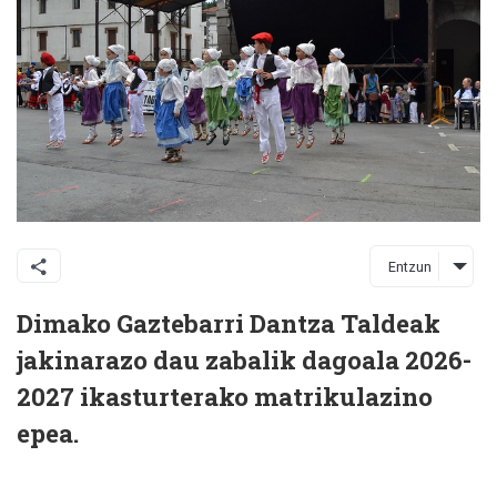
Entzun
Dimako Gaztebarri Dantza Taldeak
jakinarazo dau zabalik dagoala 2026-
2027 ikasturterako matrikulazino
epea.