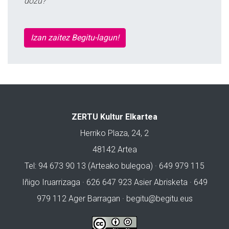
dozu?
Izan zaitez Begitu-lagun!
ZERTU Kultur Elkartea
Herriko Plaza, 24, 2
48142 Artea
Tel: 94 673 90 13 (Arteako bulegoa) · 649 979 115
Iñigo Iruarrizaga · 626 647 923 Asier Abrisketa · 649
979 112 Ager Barragan ·
begitu@begitu.eus