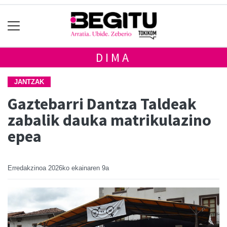
DIMA
JANTZAK
Gaztebarri Dantza Taldeak
zabalik dauka matrikulazino
epea
Erredakzinoa
2026ko ekainaren 9a