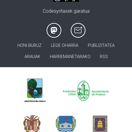
Codesyntaxek garatua
HONI BURUZ
LEGE OHARRA
PUBLIZITATEA
ARAUAK
HARREMANETARAKO
RSS