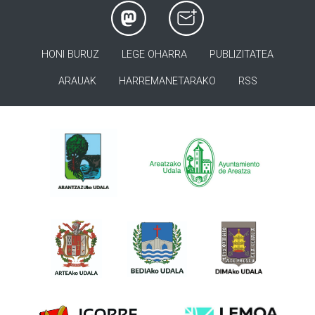
HONI BURUZ
LEGE OHARRA
PUBLIZITATEA
ARAUAK
HARREMANETARAKO
RSS