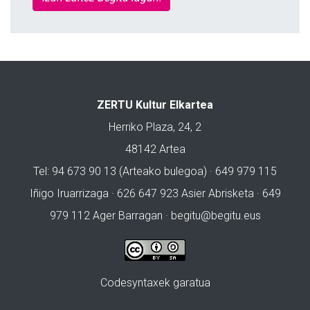
ZERTU Kultur Elkartea
Herriko Plaza, 24, 2
48142 Artea
Tel: 94 673 90 13 (Arteako bulegoa) · 649 979 115
Iñigo Iruarrizaga · 626 647 923 Asier Abrisketa · 649
979 112 Ager Barragan ·
begitu@begitu.eus
Codesyntaxek garatua