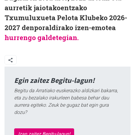
aurretik jaiotakoentzako
Txumuluxueta Pelota Klubeko 2026-
2027 denporaldirako izen-emotea
hurrengo galdetegian.
Egin zaitez Begitu-lagun!
Begitu da Arratiako euskerazko aldizkari bakarra,
eta zu bezalako irakurleen babesa behar dau
aurrera egiteko. Zeuk be gugaz bat egin gura
dozu?
Izan zaitez Begitu-lagun!