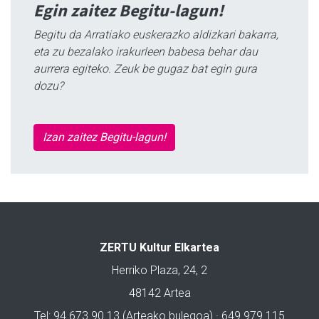
Egin zaitez Begitu-lagun!
Begitu da Arratiako euskerazko aldizkari bakarra,
eta zu bezalako irakurleen babesa behar dau
aurrera egiteko. Zeuk be gugaz bat egin gura
dozu?
Izan zaitez Begitu-lagun!
ZERTU Kultur Elkartea
Herriko Plaza, 24, 2
48142 Artea
Tel: 94 673 90 13 (Arteako bulegoa) · 649 979 115