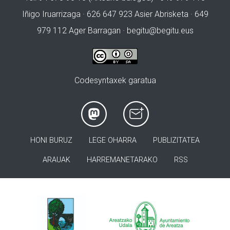
Iñigo Iruarrizaga · 626 647 923 Asier Abrisketa · 649
979 112 Ager Barragan ·
begitu@begitu.eus
Codesyntaxek garatua
HONI BURUZ
LEGE OHARRA
PUBLIZITATEA
ARAUAK
HARREMANETARAKO
RSS