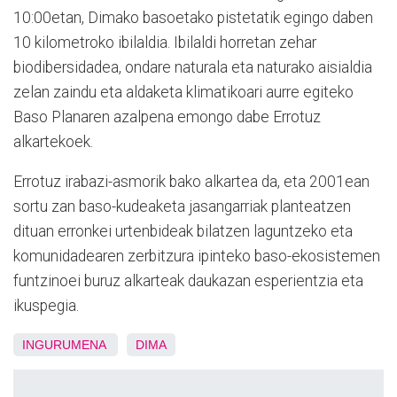
10:00etan, Dimako basoetako pistetatik egingo daben
10 kilometroko ibilaldia. Ibilaldi horretan zehar
biodibersidadea, ondare naturala eta naturako aisialdia
zelan zaindu eta aldaketa klimatikoari aurre egiteko
Baso Planaren azalpena emongo dabe Errotuz
alkartekoek.
Errotuz irabazi-asmorik bako alkartea da, eta 2001ean
sortu zan baso-kudeaketa jasangarriak planteatzen
dituan erronkei urtenbideak bilatzen laguntzeko eta
komunidadearen zerbitzura ipinteko baso-ekosistemen
funtzinoei buruz alkarteak daukazan esperientzia eta
ikuspegia.
INGURUMENA
DIMA