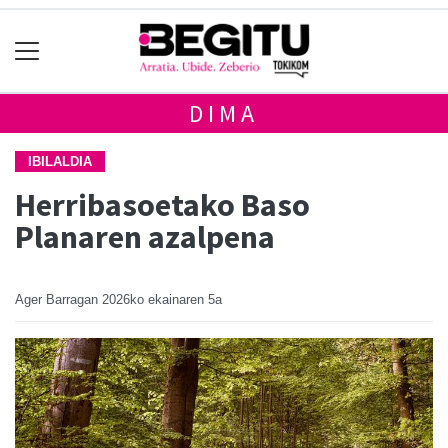
DIMA
IBILALDIA
Herribasoetako Baso
Planaren azalpena
Ager Barragan
2026ko ekainaren 5a