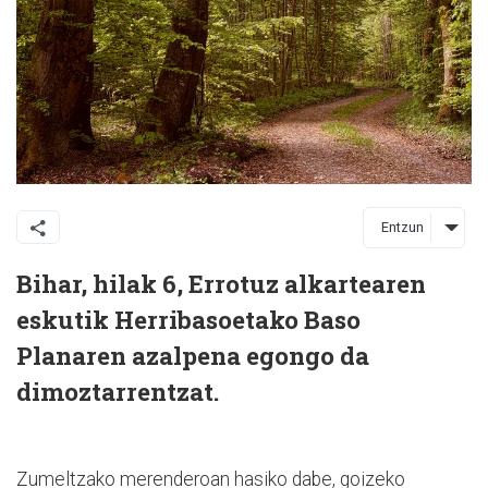
Entzun
Bihar, hilak 6, Errotuz alkartearen
eskutik Herribasoetako Baso
Planaren azalpena egongo da
dimoztarrentzat.
Zumeltzako merenderoan hasiko dabe, goizeko