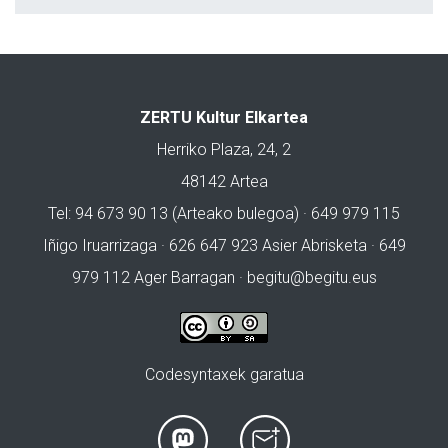
ZERTU Kultur Elkartea
Herriko Plaza, 24, 2
48142 Artea
Tel: 94 673 90 13 (Arteako bulegoa) · 649 979 115
Iñigo Iruarrizaga · 626 647 923 Asier Abrisketa · 649
979 112 Ager Barragan ·
begitu@begitu.eus
Codesyntaxek garatua