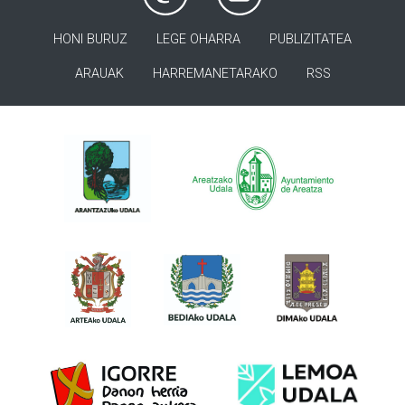
HONI BURUZ
LEGE OHARRA
PUBLIZITATEA
ARAUAK
HARREMANETARAKO
RSS