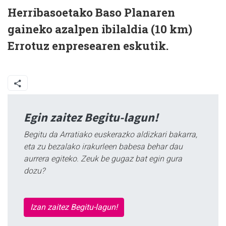
Herribasoetako Baso Planaren
gaineko azalpen ibilaldia (10 km)
Errotuz enpresearen eskutik.
Egin zaitez Begitu-lagun!
Begitu da Arratiako euskerazko aldizkari bakarra,
eta zu bezalako irakurleen babesa behar dau
aurrera egiteko. Zeuk be gugaz bat egin gura
dozu?
Izan zaitez Begitu-lagun!